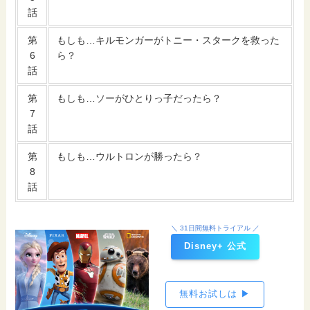
話
第
もしも…キルモンガーがトニー・スタークを救った
6
ら？
話
第
もしも…ソーがひとりっ子だったら？
7
話
第
もしも…ウルトロンが勝ったら？
8
話
＼ 31日間無料トライアル ／
Disney+ 公式
無料お試しは ▶