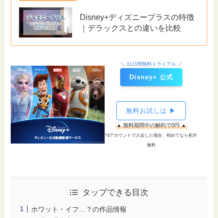
Disney+ディズニープラスの特徴
｜デラックスとの違いを比較
＼ 31日間無料トライアル ／
Disney+ 公式
無料お試しは ▶
▲ 無料期間中の解約で0円 ▲
*dアカウントで入会した場合、初めてなら初月
無料
タップできる目次
ホワット・イフ…？の作品情報