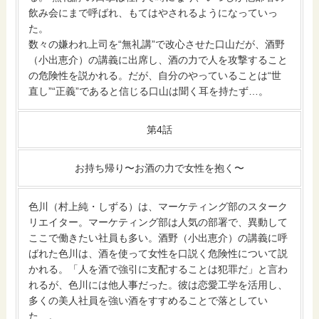
飲み会にまで呼ばれ、もてはやされるようになっていっ
た。
数々の嫌われ上司を“無礼講”で改心させた口山だが、酒野
（小出恵介）の講義に出席し、酒の力で人を攻撃すること
の危険性を説かれる。だが、自分のやっていることは“世
直し”“正義”であると信じる口山は聞く耳を持たず…。
第4話
お持ち帰り〜お酒の力で女性を抱く〜
色川（村上純・しずる）は、マーケティング部のスターク
リエイター。マーケティング部は人気の部署で、異動して
ここで働きたい社員も多い。酒野（小出恵介）の講義に呼
ばれた色川は、酒を使って女性を口説く危険性について説
かれる。「人を酒で強引に支配することは犯罪だ」と言わ
れるが、色川には他人事だった。彼は恋愛工学を活用し、
多くの美人社員を強い酒をすすめることで落としてい
た…。