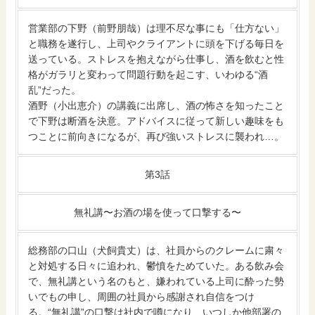
営業部の下野（前野朋哉）は理不尽な事にも「仕方ない」
と職務を遂行し、上司やクライアントに頭を下げる毎日を
送っている。ストレスを抱えながら仕事し、酒を飲むと性
格がガラリと変わって問題行動を起こす、いわゆる“酒
乱”だった。
酒野（小出恵介）の講義に出席し、酒の怖さを知ったこと
で下野は断酒を決意。アドバイスに従って新しい趣味をも
つことに前向きになるが、再び強いストレスに襲われ…。
第3話
無礼講〜お酒の場を使って口撃する〜
総務部の口山（犬飼貴丈）は、社員からのクレームに粛々
と対処する日々に追われ、鬱憤をためていた。ある飲み会
で、無礼講という名のもと、嫌われている上司に酔った勢
いでもの申し、周囲の社員から感謝され自信をつけ
る。“無礼講”の口撃は社内で噂になり、いつしか他部署の