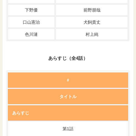
下野優
前野朋哉
口山憲治
犬飼貴丈
色川漣
村上純
あらすじ（全4話）
#
タイトル
あらすじ
第1話