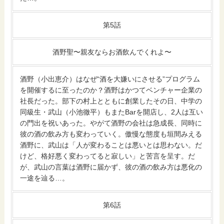
第5話
酒野聖〜親友ならお酒飲んでくれよ〜
酒野（小出恵介）はなぜ“酒を大嫌いにさせる”プログラム
を開催するに至ったのか？酒野はかつてベンチャー企業の
社長だった。部下の村上とともに創業したその日、中学の
同級生・武山（小池徹平）もまたBarを開店し、2人は互い
の門出を祝いあった。やがて酒野の会社は急成長、同時に
彼の酒の飲み方も変わっていく。傲慢な態度も垣間みえる
酒野に、武山は「人が変わることは悪いとは思わない。だ
けど、格好悪く変わってると寂しい」と苦言を呈す。だ
が、武山の言葉は酒野に届かず、彼の酒の飲み方は悪化の
一途を辿る…。
第6話