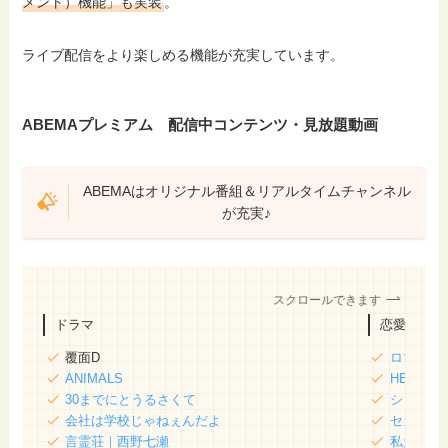
メント）機能」も実装
。
ライブ配信をより楽しめる機能が充実しています。
ABEMAプレミアム 配信中コンテンツ・見放題動画
ABEMAはオリジナル番組＆リアルタイムチャンネル
が充実♪
スクロールできます
ドラマ
恋愛リアリ
覆面D
ロマンス
ANIMALS
HEART S
30までにとうるさくて
シャッフル
会社は学校じゃねぇんだよ
セカンドチ
言霊荘｜西野七瀬
私たち結婚