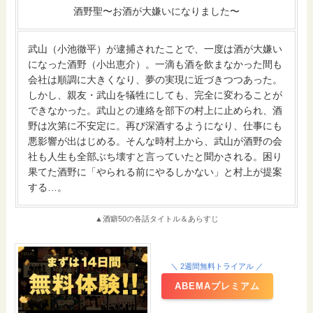
酒野聖〜お酒が大嫌いになりました〜
武山（小池徹平）が逮捕されたことで、一度は酒が大嫌い
になった酒野（小出恵介）。一滴も酒を飲まなかった間も
会社は順調に大きくなり、夢の実現に近づきつつあった。
しかし、親友・武山を犠牲にしても、完全に変わることが
できなかった。武山との連絡を部下の村上に止められ、酒
野は次第に不安定に。再び深酒するようになり、仕事にも
悪影響が出はじめる。そんな時村上から、武山が酒野の会
社も人生も全部ぶち壊すと言っていたと聞かされる。困り
果てた酒野に「やられる前にやるしかない」と村上が提案
する…。
▲酒癖50の各話タイトル＆あらすじ
＼ 2週間無料トライアル ／
ABEMAプレミアム