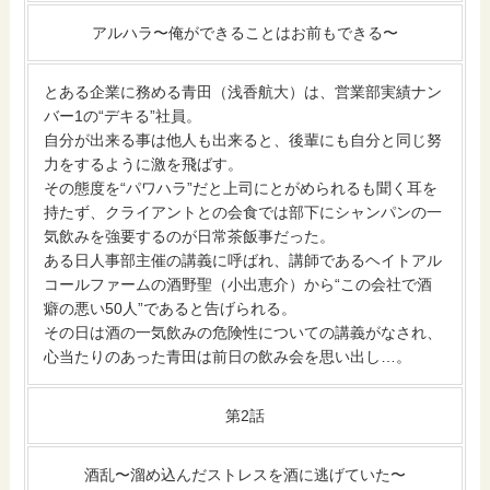
アルハラ〜俺ができることはお前もできる〜
とある企業に務める青田（浅香航大）は、営業部実績ナン
バー1の“デキる”社員。
自分が出来る事は他人も出来ると、後輩にも自分と同じ努
力をするように激を飛ばす。
その態度を“パワハラ”だと上司にとがめられるも聞く耳を
持たず、クライアントとの会食では部下にシャンパンの一
気飲みを強要するのが日常茶飯事だった。
ある日人事部主催の講義に呼ばれ、講師であるヘイトアル
コールファームの酒野聖（小出恵介）から“この会社で酒
癖の悪い50人”であると告げられる。
その日は酒の一気飲みの危険性についての講義がなされ、
心当たりのあった青田は前日の飲み会を思い出し…。
第2話
酒乱〜溜め込んだストレスを酒に逃げていた〜