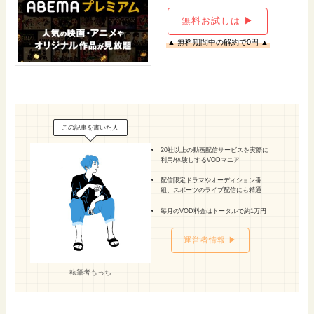
無料お試しは ▶
▲ 無料期間中の解約で0円 ▲
この記事を書いた人
20社以上の動画配信サービスを実際に
利用/体験しするVODマニア
配信限定ドラマやオーディション番
組、スポーツのライブ配信にも精通
毎月のVOD料金はトータルで約1万円
運営者情報 ▶
執筆者もっち