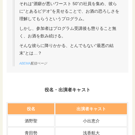
それは“酒癖が悪いワースト 50”の社員を集め、彼ら
に“とあるビデオ”を見せることで、お酒の恐ろしさを
理解してもらうというプログラム。
しかし、参加者はプログラム受講後も懲りること無
く、お酒を飲み続ける。
そんな彼らに降りかかる、とんでもない“最悪の結
末”とは…？
ABEMA
配信ページ
役名・出演者キャスト
役名
出演者キャスト
酒野聖
小出恵介
青田勢
浅香航大