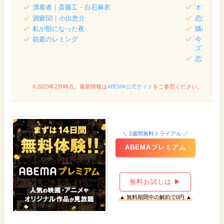
漂着者｜斎藤工・白石麻衣
オオカミ
酒癖50｜小出恵介
恋愛ドラ
私が獣になった夜
隣の恋は青
箱庭のレミング
今日、好
ズ
恋する週
※2023年2月時点。最新情報は
ABEMA公式サイト
をご参照ください。
＼ 2週間無料トライアル ／
ABEMAプレミアム
無料お試しは ▶
▲ 無料期間中の解約で0円 ▲