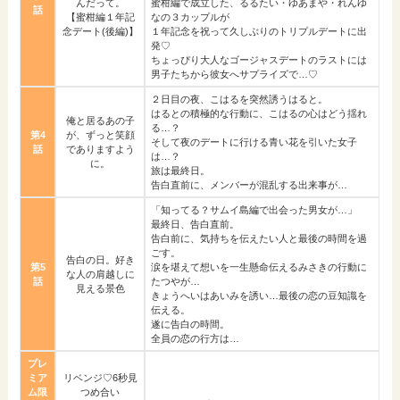
んだって。
蜜柑編で成立した、るるたい・ゆあまや・れんゆ
話
【蜜柑編１年記
なの３カップルが
念デート(後編)】
１年記念を祝って久しぶりのトリプルデートに出
発♡
ちょっぴり大人なゴージャスデートのラストには
男子たちから彼女へサプライズで…♡
２日目の夜、こはるを突然誘うはると。
はるとの積極的な行動に、こはるの心はどう揺れ
俺と居るあの子
る…？
第4
が、ずっと笑顔
そして夜のデートに行ける青い花を引いた女子
話
でありますよう
は…？
に。
旅は最終日。
告白直前に、メンバーが混乱する出来事が…
「知ってる？サムイ島編で出会った男女が…」
最終日、告白直前。
告白前に、気持ちを伝えたい人と最後の時間を過
ごす。
告白の日。好き
第5
涙を堪えて想いを一生懸命伝えるみさきの行動に
な人の肩越しに
話
たつやが…
見える景色
きょうへいはあいみを誘い…最後の恋の豆知識を
伝える。
遂に告白の時間。
全員の恋の行方は…
プレ
ミア
リベンジ♡6秒見
ム限
つめ合い