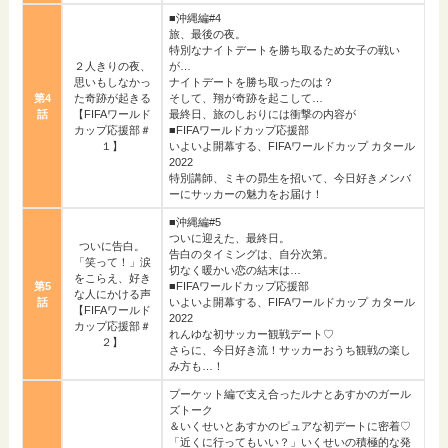
■沖縄編#4
旅、最後の夜。
特別なナイトデートを勝ち取るため女子の戦い
２人きりの夜、
が…
思いもしなかっ
ナイトデートを勝ち取ったのは？
第4
た奇跡が起きる
そして、翔が奇跡を起こして…
話
【FIFAワールド
最終日、旅のしおりには衝撃の内容が
カップ応援部＃
■FIFAワールドカップ応援部
１】
いよいよ開幕する、FIFAワールドカップ カタール
2022
特別講師、ミキの昴生を招いて、今日好きメンバ
ーにサッカーの魅力をお届け！
■沖縄編#5
ついに迎えた、最終日。
ついに告白。
告白のタイミングは、自分次第。
「笑って！」涙
切なく暖かい恋の結末は…
をこらえ、好き
第5
■FIFAワールドカップ応援部
な人にかける声
話
いよいよ開幕する、FIFAワールドカップ カタール
【FIFAワールド
2022
カップ応援部＃
れんゆな初サッカー観戦デート♡
２】
さらに、今日好き流！サッカーおうち観戦の楽し
み方も…！
プーケット編で支え合ったルナとあすかのガール
ズトーク
＆いくせいとあすかのピュアな初デートに密着♡
「近くに行ってもいい？」いくせいの積極的な発