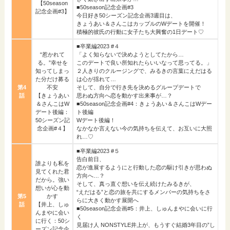
【50season
■50season記念企画#3
記念企画#3】
今日好き50シーズン記念企画3週目は、
きょうあい＆さんこはカップルのWデートを開催！
積極的彼氏の行動に女子たち大興奮の1日デート♡
■卒業編2023 #４
“惹かれて
「よく知らないで決めようとしてたから…
る。”幸せを
このデートで良い所知れたらいいなって思ってる。」
知ってしまっ
２人きりのクルージングで、みるきの言葉にえだはる
た分だけ募る
は心が揺れて…
第4
不安
そして、自分で行き先を決めるグループデートで
話
【きょうあい
思わぬ方向へ恋を動かす出来事が…？
＆さんこはW
■50season記念企画#4：きょうあい＆さんこはWデー
デート後編：
ト後編
50シーズン記
Wデート後編！
念企画#４】
なかなか言えない今の気持ちを伝えて、お互いに大照
れ…♡
■卒業編2023 #５
告白前日、
誰よりも私を
恋が進展するようにと行動した恋の駆け引きが思わぬ
見てくれた君
方向へ…？
だから。強い
そして、真っ直ぐ想いを伝え続けたみるきが、
想いが心を動
“えだはる”と恋の旅を共にするメンバーの気持ちをさ
第5
かす
らに大きく動かす展開へ
話
【井上、しゅ
■50season記念企画#5：井上、しゅんまやに会いに行
んまやに会い
く
に行く：50シ
見届け人 NONSTYLE井上が、もうすぐ結婚3年目の”し
ーズン記念企