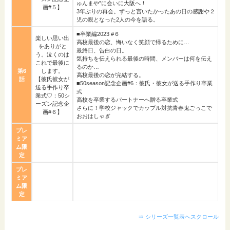
ゅんまや”に会いに大阪へ！
画#５】
3年ぶりの再会。ずっと言いたかったあの日の感謝や２
児の親となった2人の今を語る。
■卒業編2023 #６
楽しい思い出
高校最後の恋、悔いなく笑顔で帰るために…
をありがと
最終日、告白の日。
う。泣くのは
気持ちを伝えられる最後の時間、メンバーは何を伝え
これで最後に
るのか…
第6
します。
高校最後の恋が完結する。
話
【彼氏彼女が
■50season記念企画#6：彼氏・彼女が送る手作り卒業
送る手作り卒
式
業式♡：50シ
高校を卒業するパートナーへ贈る卒業式
ーズン記念企
さらに！学校ジャックでカップル対抗青春鬼ごっこで
画#６】
おおはしゃぎ
プレ
ミア
ム限
定
プレ
ミア
ム限
定
⇒ シリーズ一覧表へスクロール