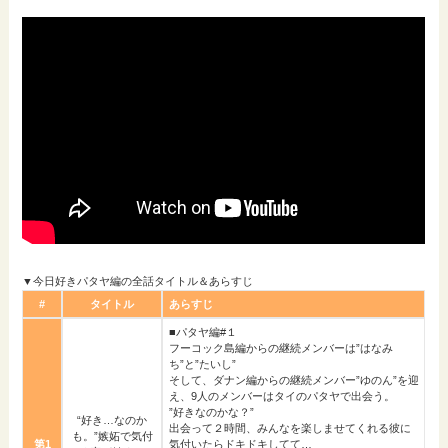
▼今日好きパタヤ編の全話タイトル＆あらすじ
#
タイトル
あらすじ
■パタヤ編#１
フーコック島編からの継続メンバーは”はなみ
ち”と”たいし”
そして、ダナン編からの継続メンバー”ゆのん”を迎
え、9人のメンバーはタイのパタヤで出会う。
”好きなのかな？”
“好き…なのか
出会って２時間、みんなを楽しませてくれる彼に
も。”嫉妬で気付
第1
気付いたらドキドキしてて…