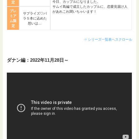
今日、カップルになりました。
定
サムイ島編で成立したカップルに、恋愛見届け人
プレ
があれこれ聞いちゃいます！
サプライズ♡バ
ミア
ラ５本に込めた
ム限
想いは…
定
⇒ シリーズ一覧表へスクロール
ダナン編：2022年11月28日～