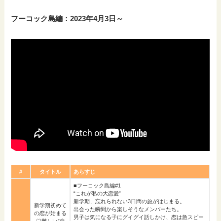
フーコック島編：2023年4月3日～
#
タイトル
あらすじ
■フーコック島編#1
“これが私の大恋愛”
新学期、忘れられない3日間の旅がはじまる。
新学期初めて
出会った瞬間から楽しそうなメンバーたち。
の恋が始まる
男子は気になる子にグイグイ話しかけ、恋は急スピー
♡難しい”自