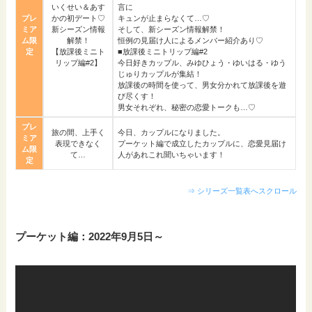
いくせい＆あす
言に
プレ
かの初デート♡
キュンが止まらなくて…♡
ミア
新シーズン情報
そして、新シーズン情報解禁！
ム限
解禁！
恒例の見届け人によるメンバー紹介あり♡
定
【放課後ミニト
■放課後ミニトリップ編#2
リップ編#2】
今日好きカップル、みゆひょう・ゆいはる・ゆう
じゅりカップルが集結！
放課後の時間を使って、男女分かれて放課後を遊
び尽くす！
男女それぞれ、秘密の恋愛トークも…♡
プレ
旅の間、上手く
今日、カップルになりました。
ミア
表現できなく
プーケット編で成立したカップルに、恋愛見届け
ム限
て…
人があれこれ聞いちゃいます！
定
⇒ シリーズ一覧表へスクロール
プーケット編：2022年9月5日～