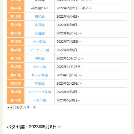
第42弾
卒業編2022
2022年2月21日~3月28日
第43弾
初虹編
2022年4月4日~
第44弾
皐月編
2022年5月9日～
第45弾
小夏編
2022年6月14日～
第46弾
セブ島編
2022年7月25日～
第47弾
プーケット編
2022年9月5日
第47弾
沖縄編
2022年10月24日～
第48弾
ダナン編
2022年11月28日～
第49弾
サムイ島編
2023年1月16日～
第50弾
卒業編
2023年2月20日～
第51弾
フーコック島編
2023年4月3日～
第52弾
パタヤ編
2023年5月8日～
▲今日好きシリーズ
パタヤ編：2023年5月8日～