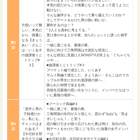
本気の恋だからこそ慎重になってしまって思うように
動けない。
そんな歯痒さを、どうやって乗り越えていくのか？
そしてデートをかけた男の熱い戦いが。
片想いって難
勝利するのは！？
しい…本気だ
” 2人とも真剣に考えてる。”
から、慎重に
受け身のやまとが今夜、自ら2ショットに誘った相手
なる【きょう
は…
第3
あい・さんこ
一緒に過ごせる、最後の夜。
話
は・いくあす
告白に向けて三角関係は大波乱な状況に…
の放課後ミニ
そんな状況に見届け人NONSTYLE井上も「ぐちゃぐち
トリップ#
ゃや…」
３】
■放課後ミニトリップ#３
プーケット編で成立した、いくあす
サムイ島編で成立した、きょうあい・さんこはの３カ
ップルが男女に分かれ放課後の旅へ…
限られた時間で深まる仲。
高校生活最後の思い出をつくりに、メンバーたちはつ
いに最後の場所へ…
■フーコック島編#４
「意外と男の
一緒に過ごす、最後の夜。
子鈍感だか
三角関係の矢印が入り混じり、思わず”ねね”も「気ま
ら」私にも、
ずいじゃん！」と笑う
第4
チャンスはま
恋の駆け引きが繰り広げられた夜は明け、告白の日。
話
だある？
朝デートをかけた”花くじ”を引いた強運の女子メンバ
【今日好き部
ーは…？
全力クラス編
■今日好き部：今日好き全力クラス編#１