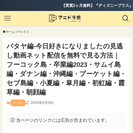
【実質2ヶ月無料】『ディズニープラス』新登場の年間プラ
ホーム
テレビ
パタヤ編-今日好きになりましたの見逃
し動画ネット配信を無料で見る方法｜
フーコック島・卒業編2023・サムイ島
編・ダナン編・沖縄編・プーケット編・
セブ島編・小夏編・皐月編・初虹編・霞
草編・朝顔編
2023年5月9日
テレビ
当ページのリンクには広告が含まれています。