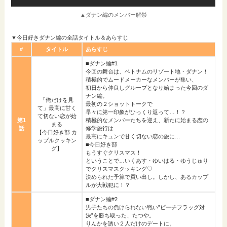
▲ダナン編のメンバー解禁
▼今日好きダナン編の全話タイトル＆あらすじ
#
タイトル
あらすじ
■ダナン編#1
今回の舞台は、ベトナムのリゾート地・ダナン！
積極的でムードメーカーなメンバーが集い、
初日から仲良しグループとなり始まった今回のダ
ナン編。
「俺だけを見
最初の２ショットトークで
て」最高に甘く
早々に第一印象がひっくり返って…！？
て切ない恋が始
第1
積極的なメンバーたちを迎え、新たに始まる恋の
まる
話
修学旅行は
【今日好き部 カ
最高にキュンで甘く切ない恋の旅に…
ップルクッキン
■今日好き部
グ】
もうすぐクリスマス！
ということで…いくあす・ゆいはる・ゆうじゅり
でクリスマスクッキング♡
決められた予算で買い出し。しかし、あるカップ
ルが大戦犯に！？
■ダナン編#2
男子たちの負けられない戦い”ビーチフラッグ対
決”を勝ち取った、たつや。
りんかを誘い２人だけのデートに。