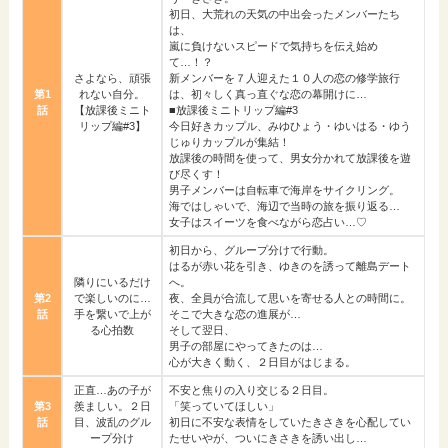
初日、大荒れの天気の中出会ったメンバーたち
は、
嵐に負けないスピードで気持ちを伝え始め
て…！？
さよなら、頑張
新メンバーを７人迎えた１０人の恋の修学旅行
第1
れない自分。
は、初々しく真っ直ぐな恋の幕開けに…
話
【放課後ミニト
■放課後ミニトリップ編#3
リップ編#3】
今日好きカップル、みゆひょう・ゆいはる・ゆう
じゅりカップルが集結！
放課後の時間を使って、男女分かれて放課後を遊
び尽くす！
男子メンバーは自転車で海岸をサイクリング。
海ではしゃいで、海辺で当時の旅を振り返る…
女子はスイーツを食べながら恋占い…♡
初日から、グループ分けで行動。
はるが赤い花を引き、ゆきのを誘って離島デート
隣りにいるだけ
へ。
第2
で楽しいのに…
夜、全員が合流して思いを寄せる人との時間に。
話
手を繋いで上が
そこで大きな恋の進展が…
る心拍数
そして翌日、
男子の部屋にやってきたのは…
心が大きく動く、２日目がはじまる。
正直…あの子が
不安と焦りの入り交じる２日目。
第3
羨ましい。２日
「笑っていてほしい」
話
目、波乱のグル
初日に不安な表情をしていたきさきを心配してい
ープ分け
たせいやが、ついにきさきを誘い出し…