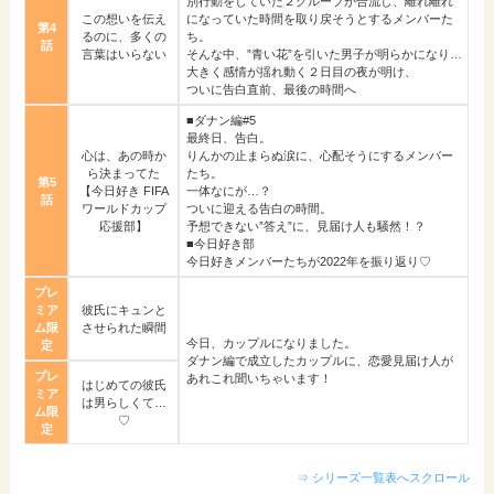
別行動をしていた２グループが合流し、離れ離れ
この想いを伝え
になっていた時間を取り戻そうとするメンバーた
第4
るのに、多くの
ち。
話
言葉はいらない
そんな中、”青い花”を引いた男子が明らかになり…
大きく感情が揺れ動く２日目の夜が明け、
ついに告白直前、最後の時間へ
■ダナン編#5
最終日、告白。
心は、あの時か
りんかの止まらぬ涙に、心配そうにするメンバー
ら決まってた
たち。
第5
【今日好き FIFA
一体なにが…？
話
ワールドカップ
ついに迎える告白の時間。
応援部】
予想できない”答え”に、見届け人も騒然！？
■今日好き部
今日好きメンバーたちが2022年を振り返り♡
プレ
ミア
彼氏にキュンと
ム限
させられた瞬間
今日、カップルになりました。
定
ダナン編で成立したカップルに、恋愛見届け人が
プレ
あれこれ聞いちゃいます！
はじめての彼氏
ミア
は男らしくて…
ム限
♡
定
⇒ シリーズ一覧表へスクロール