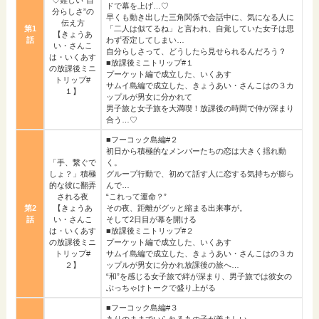
ドで幕を上げ…♡
分らしさ”の
早くも動き出した三角関係で会話中に、気になる人に
伝え方
第1
「二人は似てるね」と言われ、自覚していた女子は思
【きょうあ
話
わず否定してしまい…
い・さんこ
自分らしさって、どうしたら見せられるんだろう？
は・いくあす
■放課後ミニトリップ#１
の放課後ミニ
プーケット編で成立した、いくあす
トリップ#
サムイ島編で成立した、きょうあい・さんこはの３カ
１】
ップルが男女に分かれて
男子旅と女子旅を大満喫！放課後の時間で仲が深まり
合う…♡
■フーコック島編#２
初日から積極的なメンバーたちの恋は大きく揺れ動
「手、繋ぐで
く。
しょ？」積極
グループ行動で、初めて話す人に恋する気持ちが膨ら
的な彼に翻弄
んで…
される夜
“これって運命？”
第2
【きょうあ
その夜、距離がグッと縮まる出来事が。
話
い・さんこ
そして2日目が幕を開ける
は・いくあす
■放課後ミニトリップ#２
の放課後ミニ
プーケット編で成立した、いくあす
トリップ#
サムイ島編で成立した、きょうあい・さんこはの３カ
２】
ップルが男女に分かれ放課後の旅へ…
“和”を感じる女子旅で絆が深まり、男子旅では彼女の
ぶっちゃけトークで盛り上がる
■フーコック島編#３
ありのままでいられるあの子が羨ましい…