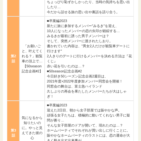
ちょっぴり恥ずかしかったり、当時の気持ちを思い出
したり…
今だから話せる旅の思い出や裏話を語り合う。
■卒業編2023
新たに旅に参加するメンバー”みるき”を迎え、
10人になったメンバーの恋の矢印が錯綜する…
みるきが最初に誘った男子メンバーは？
そして、突然メンバーに渡されたしおり。
「お願いご
書かれていた内容は、”男女2人だけが観覧車デートに
と、叶えてく
行けます”
第2
れる？」観覧
2人きりのデートに行けるメンバーを決める方法は『花
話
車の頂上で…
くじ』
【50season
赤い花を引いたのは…？
記念企画#2】
■50season記念企画#2
今日好き50シーズン記念企画2週目は、
2021年度×2022年度参加メンバー同窓会を開催！
同窓会の舞台は、富士急ハイランド
久しぶりの再会を果たしたメンバーたちが大はしゃ
ぎ！
■卒業編2023
迎えた2日目、朝から女子部屋では賑やかな声。
頑張る女子たちは、積極的に動いてくれない男子に疑
気になるから
問が募り…
知りたいの
そんな女子部屋のドアが開いて、現れたのは…？
に。やっと見
第3
ホームパーティでそれぞれが買い出しに行くことに。
えてきた彼の
話
賑やかなホームパーティのラストには、恋の運命が大
心
きく動き出す出来事が…