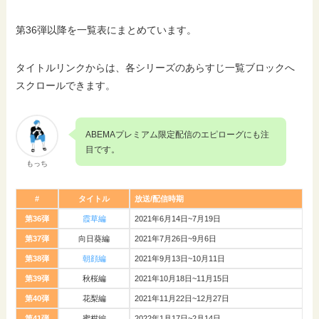
第36弾以降を一覧表にまとめています。
タイトルリンクからは、各シリーズのあらすじ一覧ブロックへ
スクロールできます。
ABEMAプレミアム限定配信のエピローグにも注
目です。
もっち
#
タイトル
放送/配信時期
第36弾
霞草編
2021年6月14日~7月19日
第37弾
向日葵編
2021年7月26日~9月6日
第38弾
朝顔編
2021年9月13日~10月11日
第39弾
秋桜編
2021年10月18日~11月15日
第40弾
花梨編
2021年11月22日~12月27日
第41弾
蜜柑編
2022年1月17日~2月14日