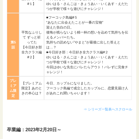
#１】
ゆいはる・さんこは・きょうあい・いくあす・えだた
つが学校で様々な遊びにチャレンジ！
■フーコック島編#５
“あなたに出会えたことが一番の宝物”
迎えた告白の日。
平気なふりし
後悔が残らないよう精一杯の想いを込めて気持ちを伝
て ずっと祈
えるメンバーたち。
第5
ってた
気持ちの読めない”やまと”が最後に出した答えと
話
【今日好き部
は…？
全力クラス編
■今日好き部：今日好き全力クラス編#２
#２】
ゆいはる・さんこは・きょうあい・いくあす・えだた
つが学校で様々な遊びにチャレンジ！
今回はゆいな先生にバレたらアウト！バレずに完食チ
ャレンジ！
プレ
【プレミアム
今日、カップルになりました。
ミア
限定】あのと
フーコック島編で成立したカップルに、恋愛見届け人
ム限
きの本心は？
があれこれ聞いちゃいます！
定
⇒ シリーズ一覧表へスクロール
卒業編：2023年2月20日～