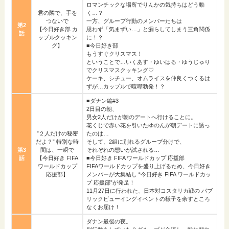
ロマンチックな場所でりんかの気持ちはどう動
君の隣で、手を
く…？
つないで
一方、グループ行動のメンバーたちは
第2
【今日好き部 カ
思わず「気まずい…」と漏らしてしまう三角関係
話
ップルクッキン
に！？
グ】
■今日好き部
もうすぐクリスマス！
ということで…いくあす・ゆいはる・ゆうじゅり
でクリスマスクッキング♡
ケーキ、シチュー、オムライスを仲良くつくるは
ずが…カップルで喧嘩勃発！？
■ダナン編#3
2日目の朝、
男女2人だけが朝のデートへ行けることに。
花くじで赤い花を引いたゆのんが朝デートに誘っ
”２人だけの秘密
たのは…
だよ？” 特別な時
そして、2組に別れるグループ分けで、
第3
間は、一瞬で
それぞれの想いが試される…
話
【今日好き FIFA
■今日好き FIFA ワールドカップ 応援部
ワールドカップ
FIFAワールドカップを盛り上げるため、今日好き
応援部】
メンバーが大集結し “今日好き FIFA ワールドカッ
プ 応援部”が発足！
11月27日に行われた、日本対コスタリカ戦の パブ
リックビューイングイベントの様子を余すところ
なくお届け！
ダナン最後の夜。