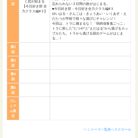
く恋が始まる
話
忘れられない３日間の旅がはじまる。
【今日好き部 全
■今日好き部：今日好き全力クラス編#３
力クラス編#３】
ゆいはる・さんこは・きょうあい・いくあす・え
だたつが学校で様々な遊びにチャレンジ！
今回は、トラに捕まるな！「弱肉強食鬼ごっこ」
トラに扮した”たつや”と”えだはる”から逃げるカッ
プルたち。トラから逃げる脱出ゲームがはじま
る…！
第2
話
第3
話
第4
話
第5
話
プレ
ミア
ム限
定
⇒ シリーズ一覧表へスクロール