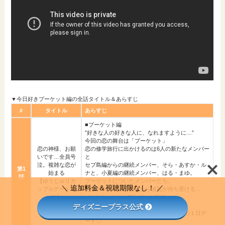
▼今日好きプーケット編の全話タイトル＆あらすじ
#
タイトル
あらすじ
■プーケット編
”好きな人の好きな人に、なれますように…”
今回の恋の舞台は「プーケット」
恋の神様、お願
恋の修学旅行に出かけるのは6人の新たなメンバー
いです…全員号
と
泣。複雑な恋が
セブ島編からの継続メンバー、そら・あすか・ル
第1
始まる
ナと、小夏編の継続メンバー、はる・まゆ。
話
【ゆうじゅりカ
プーケットについたメンバーたち。
＼ 追加料金＆視聴期限なし！ ／
ップルデート前
あるメンバーに、初日から波乱が待ち受ける…
編】
■ゆうじゅりカップルデート前編
セブ島編で成立したゆうじろう&じゅり
ディズニープラス公式
ゆうじろうの想いが詰まった、カップルの１日デ
ート♡