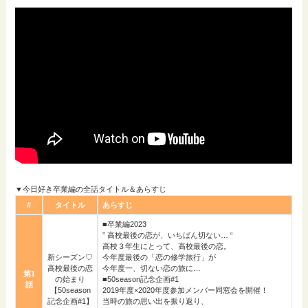
▼今日好き卒業編の全話タイトル＆あらすじ
#
タイトル
あらすじ
■卒業編2023
” 高校最後の恋が、いちばん切ない… “
高校３年生にとって、高校最後の恋。
新シーズン♡
今年度最後の「恋の修学旅行」が
高校最後の恋
今年度一、切ない恋の旅に…
第1
の始まり
■50season記念企画#1
話
【50season
2019年度×2020年度参加メンバー同窓会を開催！
記念企画#1】
当時の旅の思い出を振り返り、