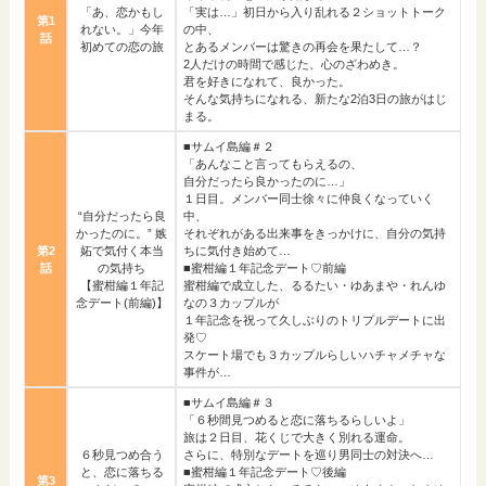
「あ、恋かもし
「実は…」初日から入り乱れる２ショットトーク
第1
れない。」今年
の中、
話
初めての恋の旅
とあるメンバーは驚きの再会を果たして…？
2人だけの時間で感じた、心のざわめき。
君を好きになれて、良かった。
そんな気持ちになれる、新たな2泊3日の旅がはじ
まる。
■サムイ島編＃２
「あんなこと言ってもらえるの、
自分だったら良かったのに…」
１日目。メンバー同士徐々に仲良くなっていく
“自分だったら良
中、
かったのに。” 嫉
それぞれがある出来事をきっかけに、自分の気持
第2
妬で気付く本当
ちに気付き始めて…
話
の気持ち
■蜜柑編１年記念デート♡前編
【蜜柑編１年記
蜜柑編で成立した、るるたい・ゆあまや・れんゆ
念デート(前編)】
なの３カップルが
１年記念を祝って久しぶりのトリプルデートに出
発♡
スケート場でも３カップルらしいハチャメチャな
事件が…
■サムイ島編＃３
「６秒間見つめると恋に落ちるらしいよ」
旅は２日目、花くじで大きく別れる運命。
６秒見つめ合う
さらに、特別なデートを巡り男同士の対決へ…
と、恋に落ちる
■蜜柑編１年記念デート♡後編
第3