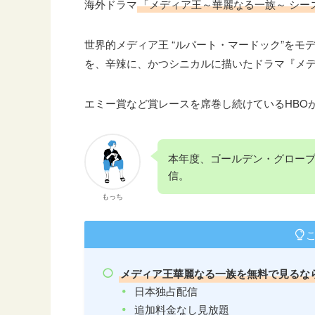
海外ドラマ
「メディア王～華麗なる一族～ シー
世界的メディア王 “ルパート・マードック”を
を、辛辣に、かつシニカルに描いたドラマ『メ
エミー賞など賞レースを席巻し続けているHBO
本年度、ゴールデン・グローブ
信。
もっち
メディア王華麗なる一族を無料で見るな
日本独占配信
追加料金なし見放題