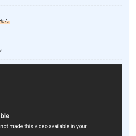
ません
プ