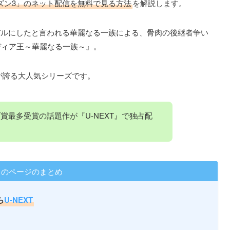
ズン3」のネット配信を無料で見る方法
を解説します。
モデルにしたと言われる華麗なる一族による、骨肉の後継者争い
ディア王～華麗なる一族～』。
が誇る大人気シリーズです。
賞最多受賞の話題作が『U-NEXT』で独占配
このページのまとめ
ら
U-NEXT