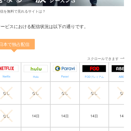
信を無料で見れるサイトは？
サービスにおける配信状況は以下の通りです。
日本で独占配信
スクロールできます
Paravi
Netflix
Hulu
ABEMA
FODプレミアム
なし
なし
なし
なし
なし
14日
14日
14日
14日
なし