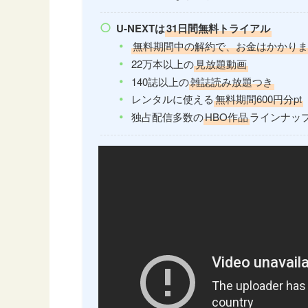
U-NEXTは
31日間無料トライアル
無料期間中の解約で、お金はかかり
22万本以上の
見放題動画
140誌以上の
雑誌読み放題つき
レンタルに使える
無料期間600円分pt
独占配信多数の
HBO作品
ラインナッ