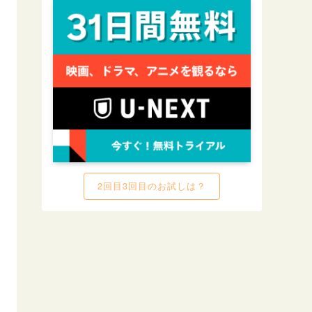
TELASA
Disney+
dTV
WOWOW
2回目3回目のお試しは？
なし
なし
なし
なし
最大31日
15日
なし
31日