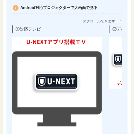
Android対応プロジェクターで大画面で見る
スクロールできます
①対応テレビ
②デバイス