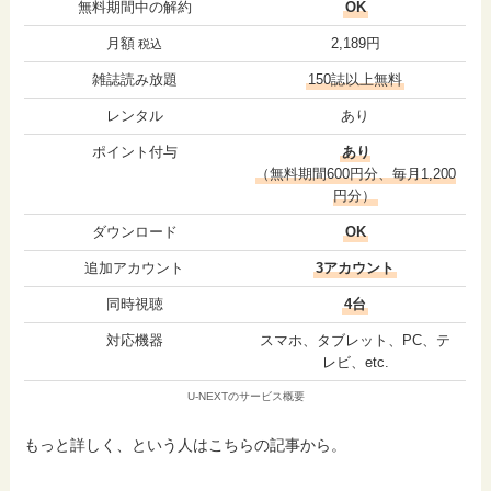
無料期間中の解約
OK
月額
2,189円
税込
雑誌読み放題
150誌以上無料
レンタル
あり
ポイント付与
あり
（無料期間600円分、毎月1,200
円分）
ダウンロード
OK
追加アカウント
3アカウント
同時視聴
4台
対応機器
スマホ、タブレット、PC、テ
レビ、etc.
U-NEXTのサービス概要
もっと詳しく、という人はこちらの記事から。