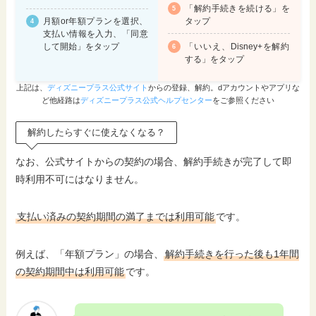
「解約手続きを続ける」を
タップ
月額or年額プランを選択、
支払い情報を入力、「同意
「いいえ、Disney+を解約
して開始」をタップ
する」をタップ
上記は、
ディズニープラス公式サイト
からの登録、解約。dアカウントやアプリな
ど他経路は
ディズニープラス公式ヘルプセンター
をご参照ください
解約したらすぐに使えなくなる？
なお、公式サイトからの契約の場合、解約手続きが完了して即
時利用不可にはなりません。
支払い済みの契約期間の満了までは利用可能
です。
例えば、「年額プラン」の場合、
解約手続きを行った後も1年間
の契約期間中は利用可能
です。