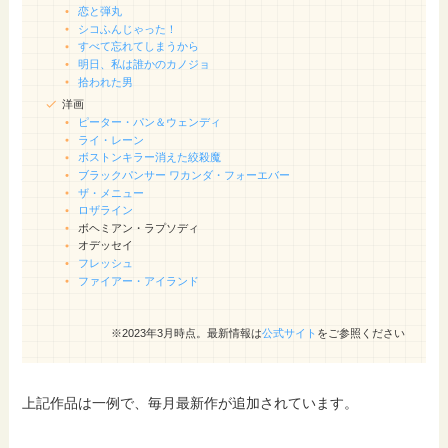
恋と弾丸
シコふんじゃった！
すべて忘れてしまうから
明日、私は誰かのカノジョ
拾われた男
洋画
ピーター・パン＆ウェンディ
ライ・レーン
ボストンキラー消えた絞殺魔
ブラックパンサー ワカンダ・フォーエバー
ザ・メニュー
ロザライン
ボヘミアン・ラプソディ
オデッセイ
フレッシュ
ファイアー・アイランド
※2023年3月時点。最新情報は
公式サイト
をご参照ください
上記作品は一例で、毎月最新作が追加されています。