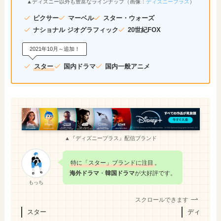
▲ディズニー以外も豊富なラインナップ（画像：
ディズニープラス
）
ピクサー
マーベル
スター・ウォーズ
ナショナル ジオグラフィック
20世紀FOX
2021年10月～追加！
スター
国内ドラマ
国内一般アニメ
▲『ディズニープラス』配信ブランド
特に「スター」ブランドに注目
。
海外ドラマ
・
韓国ドラマ
が大好評です。
もっち
スクロールできます
スター
ディズニー