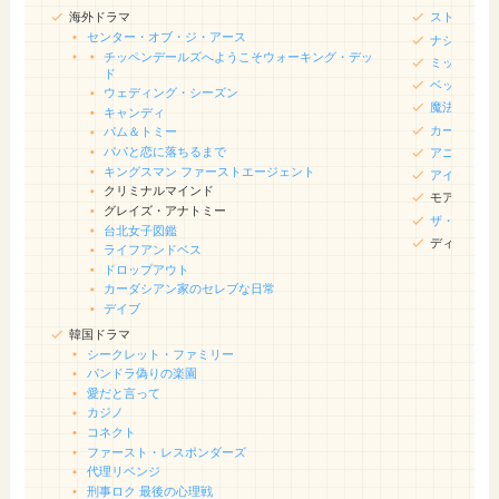
海外ドラマ
ストレンジ
センター・オブ・ジ・アース
ナショナル
チッペンデールズへようこそ
ウォーキング・デッ
ミッキーマ
ド
ベッカムと
ウェディング・シーズン
魔法にかけ
キャンディ
カーズ・オ
パム＆トミー
パパと恋に落ちるまで
アニメ版ベ
キングスマン ファーストエージェント
アイスエイ
クリミナルマインド
モアナと伝
グレイズ・アナトミー
ザ・ビート
台北女子図鑑
ディセンダ
ライフアンドベス
ドロップアウト
カーダシアン家のセレブな日常
デイブ
韓国ドラマ
シークレット・ファミリー
パンドラ偽りの楽園
愛だと言って
カジノ
コネクト
ファースト・レスポンダーズ
代理リベンジ
刑事ロク 最後の心理戦