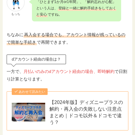
「ひとまず1か月or1年間」、「解約忘れが心配」
という人は、
登録と一緒に解約手続きをしておく
もっち
と安心
ですね。
ちなみに
再入会する場合でも、アカウント情報が残っているの
で簡単な手続き
で再開できます。
dアカウント経由の場合は？
一方で、
月払いのみのdアカウント経由の場合、即時解約
で日割
り計算となります。
あわせて読みたい
【2024年版】ディズニープラスの
解約・再入会の失敗しない注意点
まとめ｜ドコモ以外＆ドコモで違
う？