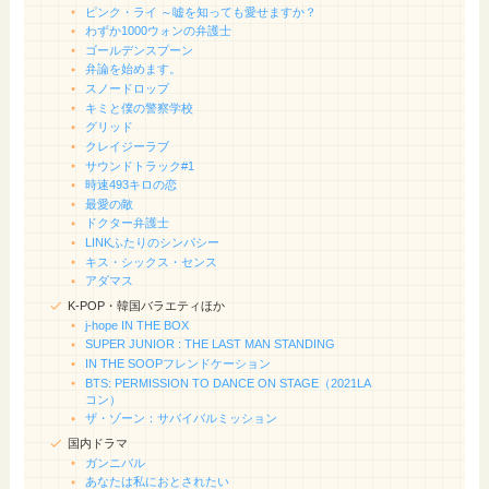
ピンク・ライ ～嘘を知っても愛せますか？
わずか1000ウォンの弁護士
ゴールデンスプーン
弁論を始めます。
スノードロップ
キミと僕の警察学校
グリッド
クレイジーラブ
サウンドトラック#1
時速493キロの恋
最愛の敵
ドクター弁護士
LINKふたりのシンパシー
キス・シックス・センス
アダマス
K-POP・韓国バラエティほか
j-hope IN THE BOX
SUPER JUNIOR : THE LAST MAN STANDING
IN THE SOOPフレンドケーション
BTS: PERMISSION TO DANCE ON STAGE（2021LA
コン）
ザ・ゾーン：サバイバルミッション
国内ドラマ
ガンニバル
あなたは私におとされたい