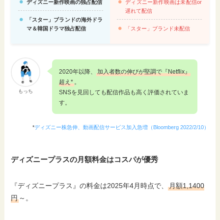
ディズニー新作映画の独占配信
ディズニー新作映画は未配信or
遅れて配信
「スター」ブランドの海外ドラ
マ＆韓国ドラマ独占配信
「スター」ブランド未配信
2020年以降、
加入者数の伸びが堅調で『Netflix』
超え*
。
もっち
SNSを見回しても配信作品も高く評価されていま
す。
*
ディズニー株急伸、動画配信サービス加入急増（Bloomberg 2022/2/10）
ディズニープラスの月額料金はコスパが優秀
『ディズニープラス』の料金は2025年4月時点で、
月額1,1400
円
～。