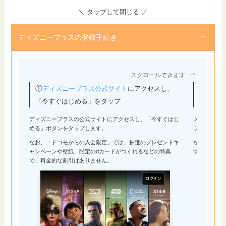
＼ タップして閉じる ／
ディズニープラスの登録手続き
スクロールできます
①
②メー
ディズニープラス公式サイト
にアクセスし、
る」を
「今すぐはじめる」をタップ
ディズニープラスの公式サイトにアクセスし、「今すぐはじ
メールアド
める」ボタンをタップします。
プします。
なお、「ドコモからの入会限定」では、抽選のプレゼントキ
なお、登録
ャンペーンや壁紙、限定のdカードがつくれるなどの特典
すが、通知
で、料金的な割引はありません。