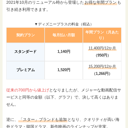
2021年10月のリニューアル時から登場した
お得な年間プラン
も
引き続き利用できます。
▼ディズニープラスの料金（税込）
年間プラン（月あた
契約プラン
毎月払い月額
り）
11,400円/12か月
スタンダード
1,140円
（950円）
15,200円/12か月
プレミアム
1,520円
（1,266円）
従来の700円から値上げ
となりましたが、メジャーな動画配信サ
ービスと同等の金額（以下、グラフ）で、決して高くはありま
せん。
逆に、
「スター」ブランドも追加
となり、クオリティが高い海
外ドラマ・韓国ドラマ、新作映画のラインナップが充実。