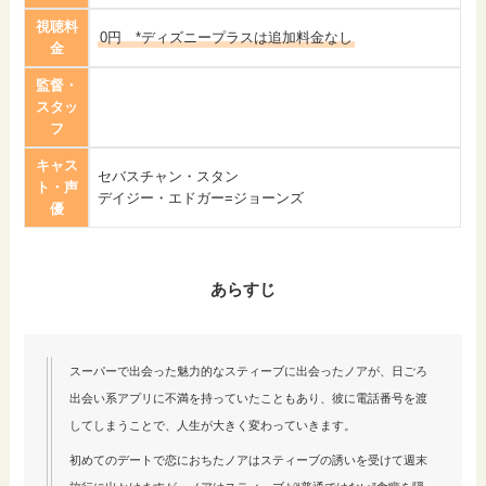
視聴料
0円 *ディズニープラスは追加料金なし
金
監督・
スタッ
フ
キャス
セバスチャン・スタン
ト・声
デイジー・エドガー=ジョーンズ
優
あらすじ
スーパーで出会った魅力的なスティーブに出会ったノアが、日ごろ
出会い系アプリに不満を持っていたこともあり、彼に電話番号を渡
してしまうことで、人生が大きく変わっていきます。
初めてのデートで恋におちたノアはスティーブの誘いを受けて週末