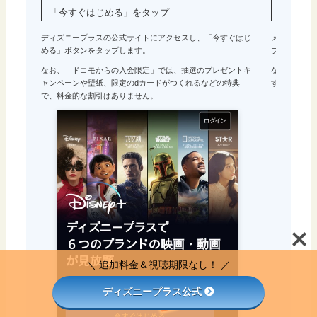
る」を
「今すぐはじめる」をタップ
ディズニープラスの公式サイトにアクセスし、「今すぐはじ
メールアド
める」ボタンをタップします。
プします。
なお、「ドコモからの入会限定」では、抽選のプレゼントキ
なお、登録
ャンペーンや壁紙、限定のdカードがつくれるなどの特典
すが、通知
で、料金的な割引はありません。
＼ 追加料金＆視聴期限なし！ ／
ディズニープラス公式