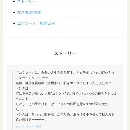
ストーリー
放送/配信概要
エピソード・配信日程
ストーリー
『コネクト』は、自分の人生を取り戻すことを決意した男の戦いを描
くクライムSFスリラー。
突然、臓器売買組織に誘拐され、眼を奪われてしまった主人公のハ・
ドンスは、
実は不死身の新しい人種“コネクト”で、移植された人物の視覚をもつよ
うになる。
しかし、その眼の持ち主は、ソウルの住民を脅かす連続殺人犯だっ
た…。
ドンスは、奪われた眼を取り戻すため、あらゆる手を使って殺人鬼を
追い続けるーーーー。
ディズニープラス公式