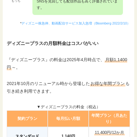
もっち
SNSを見回しても配信作品も高く評価されていま
す。
*
ディズニー株急伸、動画配信サービス加入急増（Bloomberg 2022/2/10）
ディズニープラスの月額料金はコスパがいい
『ディズニープラス』の料金は2025年4月時点で、
月額1,1400
円
～。
2021年10月のリニューアル時から登場した
お得な年間プラン
も
引き続き利用できます。
▼ディズニープラスの料金（税込）
年間プラン（月あた
契約プラン
毎月払い月額
り）
11,400円/12か月
スタンダード
1,140円