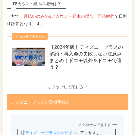
dアカウント経由の場合は？
一方で、
月払いのみのdアカウント経由の場合、即時解約
で日割
り計算となります。
あわせて読みたい
【2024年版】ディズニープラスの
解約・再入会の失敗しない注意点
まとめ｜ドコモ以外＆ドコモで違
う？
＼ タップして閉じる ／
ディズニープラスの登録手続き
スクロールできます
①
②メー
ディズニープラス公式サイト
にアクセスし、