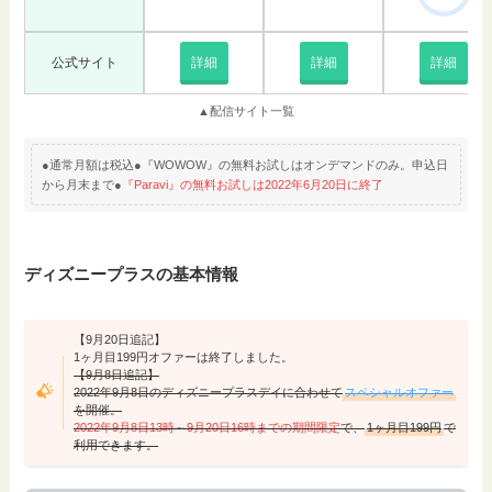
公式サイト
詳細
詳細
詳細
▲配信サイト一覧
●通常月額は税込●『WOWOW』の無料お試しはオンデマンドのみ。申込日
から月末まで●
『Paravi』の無料お試しは2022年6月20日に終了
ディズニープラスの基本情報
【9月20日追記】
1ヶ月目199円オファーは終了しました。
【9月8日追記】
2022年9月8日のディズニープラスデイに合わせて
スペシャルオファー
を開催。
2022年9月8日13時～9月20日16時までの期間限定
で、
1ヶ月目199円
で
利用できます。