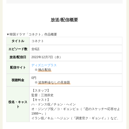
放送/配信概要
▼韓国ドラマ「コネクト」作品概要
タイトル
コネクト
エピソード数
全6話
放送/配信日
2022年12月7日（水）
ディズニープラス
配信サイト
※
独占配信
0円
視聴料金
※
追加料金なしの見放題
【スタッフ】
監督：三池崇史
【キャスト】
役名・キャス
ハ・ドンス役／チョン・へイン
ト
オ・ジンソプ役／コ・ギョンピョ（『恋のスケッチ〜応答せよ
1988〜』）
イラン役／キム・ヘジュン（『調査官ク・ギョンイ』）など、