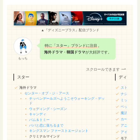
▲『ディズニープラス』配信ブランド
特に「スター」ブランドに注目
。
海外ドラマ
・
韓国ドラマ
が大好評です。
もっち
スクロールできます
スター
ディズニー
海外ドラマ
ストレンジ
センター・オブ・ジ・アース
ナショナル
チッペンデールズへようこそ
ウォーキング・デッ
ミッキーマ
ド
ベッカムと
ウェディング・シーズン
魔法にかけ
キャンディ
カーズ・オ
パム＆トミー
パパと恋に落ちるまで
アニメ版ベ
キングスマン ファーストエージェント
アイスエイ
クリミナルマインド
モアナと伝