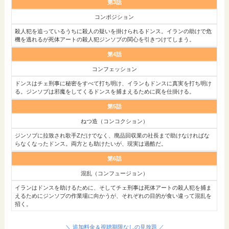
第3話
コンポジション
殺人犯を追っているうちに殺人の疑いを掛けられるドンス。イランの助けで危
機を逃れるが死体アートの殺人犯ジンソブの関心を引きつけてしまう。
第4話
コンフェッション
ドンスはチェ刑事に秘密をすべて打ち明け、イランもドンスに真実を打ち明け
る。ジンソブは邪魔をしてくるドンスを捕まえるために罠を仕掛ける。
第5話
ねつ造（コンコクション）
ジンソブに拉致され歌手Zだけでなく、廃品回収業の社長まで助けなければな
らなくなったドンス。両方とも助けたいが、現実は過酷だ。
第6話
混乱（コンフュージョン）
イランはドンスを助けるために、そしてチェ刑事は死体アートの殺人犯を捕ま
えるためにジンソブの作業場に向かうが、それぞれの目的が食い違って混乱を
招く。
＼ 追加料金＆視聴期限なしの見放題 ／