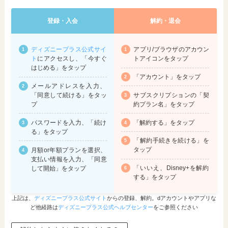
登録・入会
解約・退会
ディズニープラス公式サイ
アプリ/ブラウザのアカウン
ト
にアクセスし、「今すぐ
トアイコンをタップ
はじめる」をタップ
「アカウント」をタップ
メールアドレスを入力、
サブスクリプションの「契
「同意して続ける」をタッ
約プラン名」をタップ
プ
「解約する」をタップ
パスワードを入力、「続け
る」をタップ
「解約手続きを続ける」を
タップ
月額or年額プランを選択、
支払い情報を入力、「同意
「いいえ、Disney+を解約
して開始」をタップ
する」をタップ
上記は、
ディズニープラス公式サイト
からの登録、解約。dアカウントやアプリな
ど他経路は
ディズニープラス公式ヘルプセンター
をご参照ください