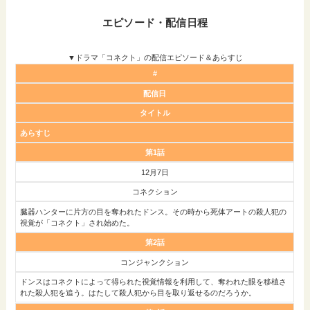
エピソード・配信日程
▼ドラマ「コネクト」の配信エピソード＆あらすじ
#
配信日
タイトル
あらすじ
第1話
12月7日
コネクション
臓器ハンターに片方の目を奪われたドンス。その時から死体アートの殺人犯の
視覚が「コネクト」され始めた。
第2話
コンジャンクション
ドンスはコネクトによって得られた視覚情報を利用して、奪われた眼を移植さ
れた殺人犯を追う。はたして殺人犯から目を取り返せるのだろうか。