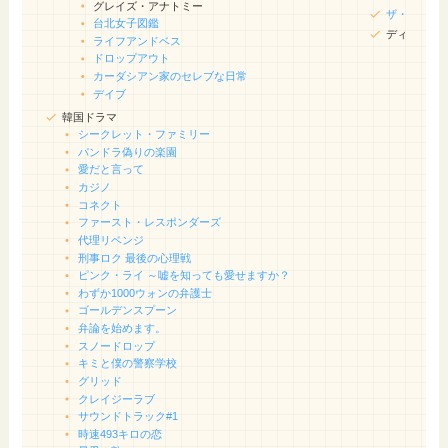
グレイズ・アナトミー
ザ・ビート
台北女子図鑑
ディセンダ
ライフアンドベス
ドロップアウト
カーダシアン家のセレブな日常
デイブ
韓国ドラマ
シークレット・ファミリー
パンドラ偽りの楽園
愛だと言って
カジノ
コネクト
ファースト・レスポンダーズ
代理リベンジ
刑事ロク 最後の心理戦
ピンク・ライ ～嘘を知っても愛せますか？
わずか1000ウォンの弁護士
ゴールデンスプーン
弁論を始めます。
スノードロップ
キミと僕の警察学校
グリッド
クレイジーラブ
サウンドトラック#1
時速493キロの恋