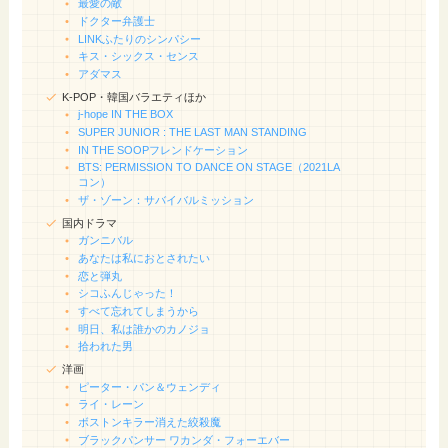
最愛の敵
ドクター弁護士
LINKふたりのシンパシー
キス・シックス・センス
アダマス
K-POP・韓国バラエティほか
j-hope IN THE BOX
SUPER JUNIOR : THE LAST MAN STANDING
IN THE SOOPフレンドケーション
BTS: PERMISSION TO DANCE ON STAGE（2021LA
コン）
ザ・ゾーン：サバイバルミッション
国内ドラマ
ガンニバル
あなたは私におとされたい
恋と弾丸
シコふんじゃった！
すべて忘れてしまうから
明日、私は誰かのカノジョ
拾われた男
洋画
ピーター・パン＆ウェンディ
ライ・レーン
ボストンキラー消えた絞殺魔
ブラックパンサー ワカンダ・フォーエバー