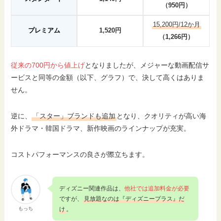
（950円）
15,200円/12か月
プレミアム
1,520円
（1,266円）
従来の700円から値上げ
となりましたが、メジャーな動画配信サ
ービスと同等の金額（以下、グラフ）で、決して高くはありま
せん。
逆に、
「スター」ブランドも追加
となり、クオリティが高い海
外ドラマ・韓国ドラマ、新作映画のラインナップが充実。
コストパフォーマンスの良さが際立ちます。
ディズニー関連作品は、
他社では追加料金が必要
ですが、
見放題なのは『ディズニープラス』だ
もっち
け
。