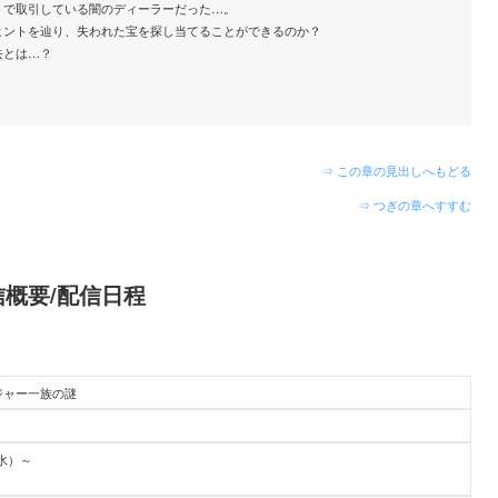
トで取引している闇のディーラーだった…。
ヒントを辿り、失われた宝を探し当てることができるのか？
去とは…？
⇒ この章の見出しへもどる
⇒ つぎの章へすすむ
信概要/配信日程
ジャー一族の謎
（水）～