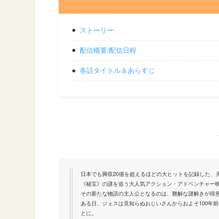
ストーリー
配信概要/配信日程
各話タイトル＆あらすじ
日本でも興収20億を超えるほどの大ヒットを記録した、
《秘宝》の謎を追う大人気アクション・アドベンチャー
その新たな物語の主人公となるのは、難解な謎解きが得
ある日、ジェスは見知らぬおじいさんからおよそ100年
とに。