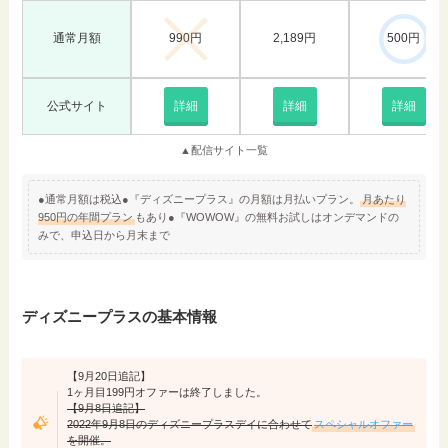
通常月額
2,189円
990円
500円
公式サイト
詳細
詳細
詳細
▲配信サイト一覧
●通常月額は税込●『ディズニープラス』の月額は月払いプラン。
月あたり
950円の年間プラン
もあり●『WOWOW』の無料お試しはオンデマンドの
みで、申込日から月末まで
ディズニープラスの基本情報
【9月20日追記】
1ヶ月目199円オファーは終了しました。
【9月8日追記】
2022年9月8日のディズニープラスデイに合わせて
スペシャルオファー
を開催。