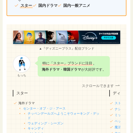
スター
国内ドラマ
国内一般アニメ
▲『ディズニープラス』配信ブランド
特に「スター」ブランドに注目
。
海外ドラマ
・
韓国ドラマ
が大好評です。
もっち
スクロールできます
スター
ディズニー
海外ドラマ
ストレンジ
センター・オブ・ジ・アース
ナショナル
チッペンデールズへようこそ
ウォーキング・デッ
ミッキーマ
ド
ベッカムと
ウェディング・シーズン
魔法にかけ
キャンディ