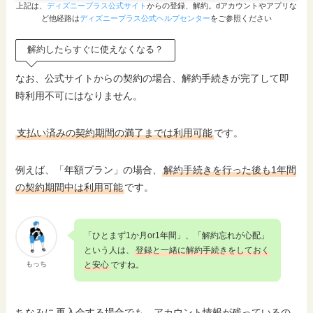
上記は、
ディズニープラス公式サイト
からの登録、解約。dアカウントやアプリな
ど他経路は
ディズニープラス公式ヘルプセンター
をご参照ください
解約したらすぐに使えなくなる？
なお、公式サイトからの契約の場合、解約手続きが完了して即
時利用不可にはなりません。
支払い済みの契約期間の満了までは利用可能
です。
例えば、「年額プラン」の場合、
解約手続きを行った後も1年間
の契約期間中は利用可能
です。
「ひとまず1か月or1年間」、「解約忘れが心配」
という人は、
登録と一緒に解約手続きをしておく
もっち
と安心
ですね。
ちなみに
再入会する場合でも、アカウント情報が残っているの