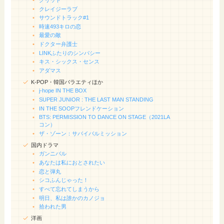
クレイジーラブ
サウンドトラック#1
時速493キロの恋
最愛の敵
ドクター弁護士
LINKふたりのシンパシー
キス・シックス・センス
アダマス
K-POP・韓国バラエティほか
j-hope IN THE BOX
SUPER JUNIOR : THE LAST MAN STANDING
IN THE SOOPフレンドケーション
BTS: PERMISSION TO DANCE ON STAGE（2021LA
コン）
ザ・ゾーン：サバイバルミッション
国内ドラマ
ガンニバル
あなたは私におとされたい
恋と弾丸
シコふんじゃった！
すべて忘れてしまうから
明日、私は誰かのカノジョ
拾われた男
洋画