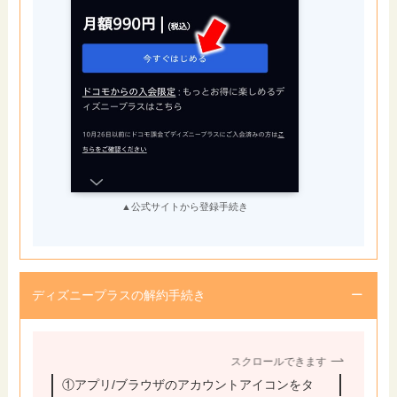
▲公式サイトから登録手続き
ディズニープラスの解約手続き
スクロールできます
①アプリ/ブラウザのアカウントアイコンをタ
②「ア