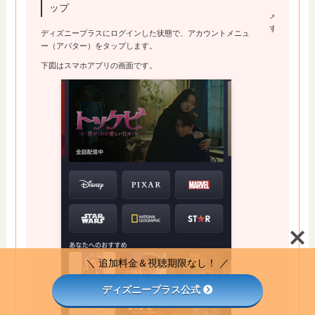
ップ
メニューが
す。
ディズニープラスにログインした状態で、アカウントメニュ
ー（アバター）をタップします。
下図はスマホアプリの画面です。
＼ 追加料金＆視聴期限なし！ ／
ディズニープラス公式