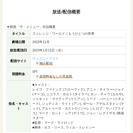
放送/配信概要
▼映画「ザ・メニュー」作品概要
タイトル
ストレンジ・ワールド／もうひとつの世界
劇場公開
2022年11月
放送/配信日
2023年1月11日（水）
ディズニープラス
配信サイト
※
独占配信
0円
視聴料金
※
追加料金なしの見放題
■キャスト：
レイフ・ファインズ (スローヴィク), アニャ・テイラー=ジョイ
(マーゴ), ニコラス・ホルト (タイラー), ホン・チャウ (エルサ),
ジャネット・マクティア (リリアン), リード・バーニー (リチャ
役名・キャス
ード), ジュディス・ライト (アン), ポール・アデルスタイン (テ
ト
ッド), アルトゥーロ・カストロ (ソーレン), ロブ・ヤン (ブライ
ス), マーク・セント・シア (デイヴ), ジョン・レグイザモ (映画
スター)
■監督：マーク・マイロッド
■脚本：セス・リース, ウィル・トレイシー