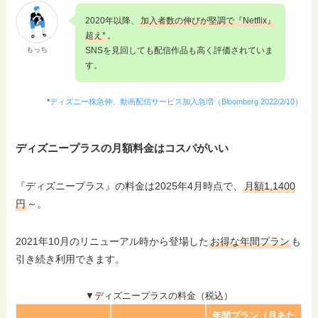
2020年以降、
加入者数の伸びが堅調で『Netflix』
超え*
。
もっち
SNSを見回しても配信作品も高く評価されていま
す。
*
ディズニー株急伸、動画配信サービス加入急増（Bloomberg 2022/2/10）
ディズニープラスの月額料金はコスパがいい
『ディズニープラス』の料金は2025年4月時点で、
月額1,1400
円
～。
2021年10月のリニューアル時から登場した
お得な年間プラン
も
引き続き利用できます。
▼ディズニープラスの料金（税込）
年間プラン（月あた