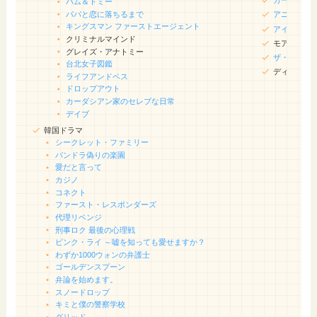
カーズ・オ
パム＆トミー
パパと恋に落ちるまで
アニメ版ベ
キングスマン ファーストエージェント
アイスエイ
クリミナルマインド
モアナと伝
グレイズ・アナトミー
ザ・ビート
台北女子図鑑
ディセンダ
ライフアンドベス
ドロップアウト
カーダシアン家のセレブな日常
デイブ
韓国ドラマ
シークレット・ファミリー
パンドラ偽りの楽園
愛だと言って
カジノ
コネクト
ファースト・レスポンダーズ
代理リベンジ
刑事ロク 最後の心理戦
ピンク・ライ ～嘘を知っても愛せますか？
わずか1000ウォンの弁護士
ゴールデンスプーン
弁論を始めます。
スノードロップ
キミと僕の警察学校
グリッド