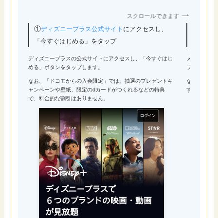
スクロールできます
①
②メー
ディズニープラス公式サイト
にアクセスし、
る」を
「今すぐはじめる」をタップ
ディズニープラスの公式サイトにアクセスし、「今すぐはじ
メールアド
める」ボタンをタップします。
プします。
なお、「ドコモからの入会限定」では、抽選のプレゼントキ
なお、登録
ャンペーンや壁紙、限定のdカードがつくれるなどの特典
すが、通知
で、料金的な割引はありません。