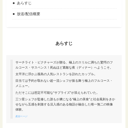
あらすじ
放送/配信概要
あらすじ
サーチライト・ピクチャーズが贈る、極上のスリルに満ちた驚愕のフ
ルコース・サスペンス！死ぬほど素敵な夜（ディナー）へようこそ。
太平洋に浮かぶ孤島の人気レストランを訪れたカップル。
目当ては予約が取れない超一流シェフが振る舞う極上のフルコース・
メニュー。
ただそこには想定不可能な“サプライズ”が添えられていた。
三ツ星シェフが監修した誰もが虜になる“極上の美食”と社会風刺をきか
せながら五感を刺激する没入感のある物語が融合した唯一無二の映像
体験。
配信ページ