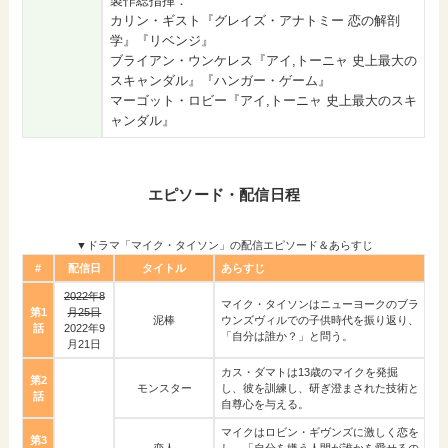
製作総指揮：
カリン・ギスト『グレイズ・アナトミー 恋の解剖
学』『リベンジ』
ブライアン・ウンケレス『アイ,トーニャ 史上最大の
スキャンダル』『ハンガー・ゲーム』
マーゴット・ロビー『アイ,トーニャ 史上最大のスキ
ャンダル』
エピソード・配信日程
▼ドラマ「マイク・タイソン」の配信エピソード＆あらすじ
#
配信日
タイトル
あらすじ
2022年8
マイク・タイソンはニューヨークのブラ
第1
月25日
泥棒
ウンズヴィルでの子供時代を振り返り、
話
2022年9
「自分は誰か？」と問う。
月21日
カス・ダマトは13歳のマイクを発掘
第2
モンスター
し、彼を訓練し、研ぎ澄まされた技術と
話
自尊心を与える。
マイクはロビン・ギヴンズに激しく恋を
第3