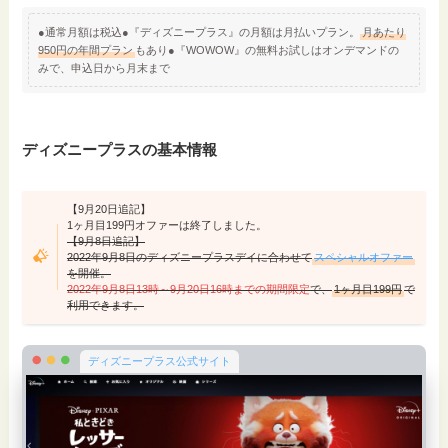
●通常月額は税込●『ディズニープラス』の月額は月払いプラン。
月あたり
950円の年間プラン
もあり●『WOWOW』の無料お試しはオンデマンドの
みで、申込日から月末まで
ディズニープラスの基本情報
【9月20日追記】
1ヶ月目199円オファーは終了しました。
【9月8日追記】
2022年9月8日のディズニープラスデイに合わせて
スペシャルオファー
を開催。
2022年9月8日13時～9月20日16時までの期間限定
で、
1ヶ月目199円
で
利用できます。
ディズニープラス公式サイト