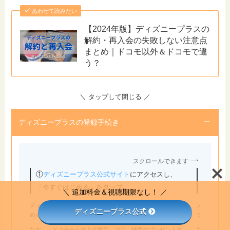
あわせて読みたい
【2024年版】ディズニープラスの
解約・再入会の失敗しない注意点
まとめ｜ドコモ以外＆ドコモで違
う？
＼ タップして閉じる ／
ディズニープラスの登録手続き
スクロールできます
①
②メー
ディズニープラス公式サイト
にアクセスし、
る」を
「今すぐはじめる」をタップ
＼ 追加料金＆視聴期限なし！ ／
ディズニープラスの公式サイトにアクセスし、「今すぐはじ
メールアド
ディズニープラス公式
める」ボタンをタップします。
プします。
なお、「ドコモからの入会限定」では、抽選のプレゼントキ
なお、登録