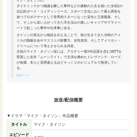
イク・タイソンの、
ダイナミックかつ物議を醸した事件などの激動の人生を描いた全8話の
伝記的ダーク・コメディシリーズ。スポーツ文化において最も異彩を
放つプロボクサーとして世界的スターになった栄光と王座陥落、そし
て、そこから這い上がってきた浮き沈みの激しいキャリアやプライベ
ートで起こった事件や出来事に迫る。
タイソンの視点から物語を伝えることで、彼が生きてきた当時のアメ
リカの階級社会やマスコミの影響力、女性差別、そしてアメリカン・
ドリームについて考えさせられる内容。
主役のマイク・タイソン役には、アカデミー賞®作品賞を含む3部門を
受賞した名作『ムーンライト』で主演を務めたトレヴァンテ・ローズ
が抜擢。本人と見間違えるほどそっくりのビジュアルで熱演してい
る。
配信ページ
放送/配信概要
▼ドラマ「マイク・タイソン」作品概要
タイトル
マイク・タイソン
エピソード