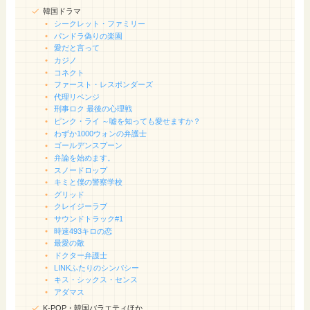
韓国ドラマ
シークレット・ファミリー
パンドラ偽りの楽園
愛だと言って
カジノ
コネクト
ファースト・レスポンダーズ
代理リベンジ
刑事ロク 最後の心理戦
ピンク・ライ ～嘘を知っても愛せますか？
わずか1000ウォンの弁護士
ゴールデンスプーン
弁論を始めます。
スノードロップ
キミと僕の警察学校
グリッド
クレイジーラブ
サウンドトラック#1
時速493キロの恋
最愛の敵
ドクター弁護士
LINKふたりのシンパシー
キス・シックス・センス
アダマス
K-POP・韓国バラエティほか