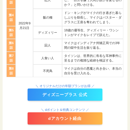
恋人
し、「自分を嫌う人間が誰かを愛せるの
話
か？」と問いかける。
ドン・キングがマイクの行き過ぎた暮ら
第4
飯の種
しぶりを助長し、マイクはバスター・ダ
話
グラスに王座を奪われてしまう。
2022年9
月21日
第5
18歳の優等生、ディズィリー・ワシン
ディズィリー
話
トンがマイクをレイプで訴えた。
第6
マイクはインディアナ州矯正局での3年
囚人
話
間の獄中生活を振り返る。
第7
タイソンは、世界的に有名な耳神事件に
人食い人
話
至るまでの複雑な経緯を検証する。
第8
マイクは自分の悪魔と向き合い、本当の
不死鳥
話
自分を受け入れる。
＼ オリジナルだけの年額プランがお得 ／
ディズニープラス 公式
＼ dポイント＆特典コンテンツ ／
dアカウント経由