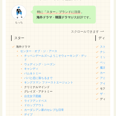
特に「スター」ブランドに注目
。
海外ドラマ
・
韓国ドラマ
が大好評です。
もっち
スクロールできます
スター
ディズニー
海外ドラマ
ストレンジ
センター・オブ・ジ・アース
ナショナル
チッペンデールズへようこそ
ウォーキング・デッ
ミッキーマ
ド
ベッカムと
ウェディング・シーズン
魔法にかけ
キャンディ
カーズ・オ
パム＆トミー
パパと恋に落ちるまで
アニメ版ベ
キングスマン ファーストエージェント
アイスエイ
クリミナルマインド
モアナと伝
グレイズ・アナトミー
ザ・ビート
台北女子図鑑
ディセンダ
ライフアンドベス
ドロップアウト
カーダシアン家のセレブな日常
デイブ