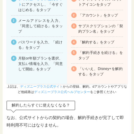
ト
にアクセスし、「今すぐ
トアイコンをタップ
はじめる」をタップ
「アカウント」をタップ
メールアドレスを入力、
サブスクリプションの「契
「同意して続ける」をタッ
約プラン名」をタップ
プ
「解約する」をタップ
パスワードを入力、「続け
る」をタップ
「解約手続きを続ける」を
タップ
月額or年額プランを選択、
支払い情報を入力、「同意
「いいえ、Disney+を解約
して開始」をタップ
する」をタップ
上記は、
ディズニープラス公式サイト
からの登録、解約。dアカウントやアプリな
ど他経路は
ディズニープラス公式ヘルプセンター
をご参照ください
解約したらすぐに使えなくなる？
なお、公式サイトからの契約の場合、解約手続きが完了して即
時利用不可にはなりません。