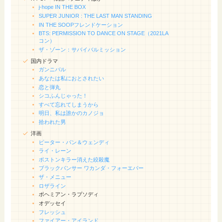
j-hope IN THE BOX
SUPER JUNIOR : THE LAST MAN STANDING
IN THE SOOPフレンドケーション
BTS: PERMISSION TO DANCE ON STAGE（2021LA
コン）
ザ・ゾーン：サバイバルミッション
国内ドラマ
ガンニバル
あなたは私におとされたい
恋と弾丸
シコふんじゃった！
すべて忘れてしまうから
明日、私は誰かのカノジョ
拾われた男
洋画
ピーター・パン＆ウェンディ
ライ・レーン
ボストンキラー消えた絞殺魔
ブラックパンサー ワカンダ・フォーエバー
ザ・メニュー
ロザライン
ボヘミアン・ラプソディ
オデッセイ
フレッシュ
ファイアー・アイランド