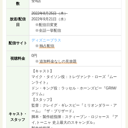
全8話
数
2022年8月25日（木）
放送/配信
2022年9月21日（水）
日
※配信日変更
※全話一挙配信
ディズニープラス
配信サイト
※
独占配信
0円
視聴料金
※
追加料金なしの見放題
【キャスト】
マイク・タイソン役：トレヴァンテ・ローズ『ムー
ンライト』
ドン・キング役：ラッセル・ホーンズビー『GRIM/
グリム』
【スタッフ】
監督：クレイグ・ギレスピー『ミリオンダラー・ア
ーム』『ザ・ブリザード』
キャスト・
脚本・製作総指揮：スティーブン・ロジャース 『ア
スタッフ
イ,トーニャ 史上最大のスキャンダル』