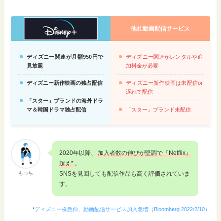
他社動画配信サービス
ディズニー関連が月額950円で
ディズニー関連がレンタルや追
見放題
加料金が必要
ディズニー新作映画の独占配信
ディズニー新作映画は未配信or
遅れて配信
「スター」ブランドの海外ドラ
マ＆韓国ドラマ独占配信
「スター」ブランド未配信
2020年以降、
加入者数の伸びが堅調で『Netflix』
超え*
。
もっち
SNSを見回しても配信作品も高く評価されていま
す。
*
ディズニー株急伸、動画配信サービス加入急増（Bloomberg 2022/2/10）