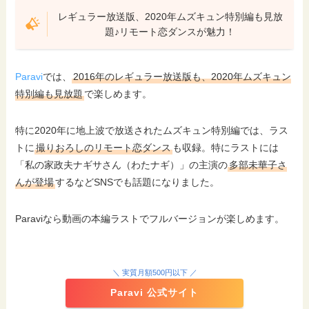
レギュラー放送版、2020年ムズキュン特別編も見放
スクロールできます
題♪リモート恋ダンスが魅力！
①Paraviの画面右上メニューをタップ
②【ア
Paravi
では、
2016年のレギュラー放送版も、2020年ムズキュン
特別編も見放題
で楽しめます。
特に2020年に地上波で放送されたムズキュン特別編では、ラス
トに
撮りおろしのリモート恋ダンス
も収録。特にラストには
「私の家政夫ナギサさん（わたナギ）」の主演の
多部未華子さ
んが登場
するなどSNSでも話題になりました。
Paraviなら動画の本編ラストでフルバージョンが楽しめます。
＼ 実質月額500円以下 ／
Paravi 公式サイト