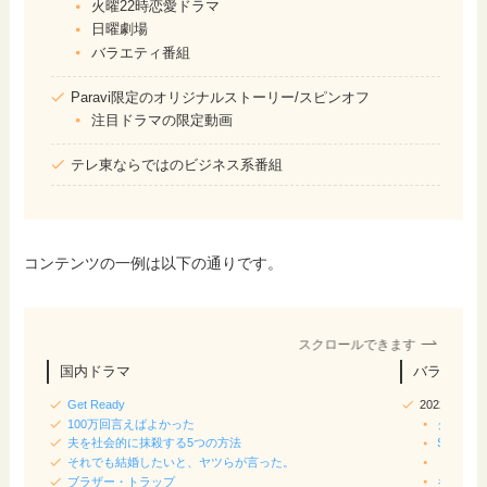
火曜22時恋愛ドラマ
日曜劇場
バラエティ番組
Paravi限定のオリジナルストーリー/スピンオフ
注目ドラマの限定動画
テレ東ならではのビジネス系番組
コンテンツの一例は以下の通りです。
スクロールできます
国内ドラマ
バラエティ
Get Ready
2022/20
100万回言えばよかった
クイズ正
夫を社会的に抹殺する5つの方法
SASUKE
それでも結婚したいと、ヤツらが言った。
ドリーム
ブラザー・トラップ
キングオ