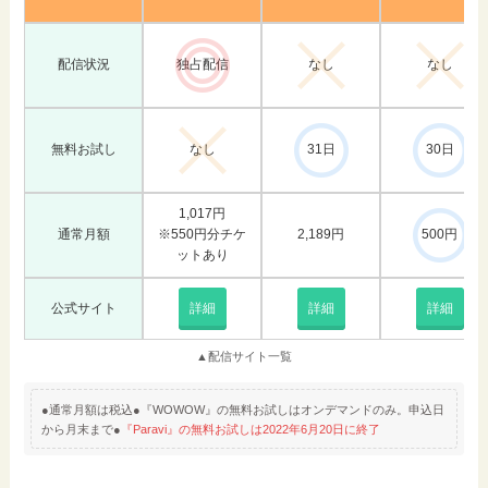
配信状況
独占配信
なし
なし
無料お試し
なし
31日
30日
1,017円
通常月額
※550円分チケ
2,189円
500円
ットあり
公式サイト
詳細
詳細
詳細
▲配信サイト一覧
●通常月額は税込●『WOWOW』の無料お試しはオンデマンドのみ。申込日
から月末まで●
『Paravi』の無料お試しは2022年6月20日に終了