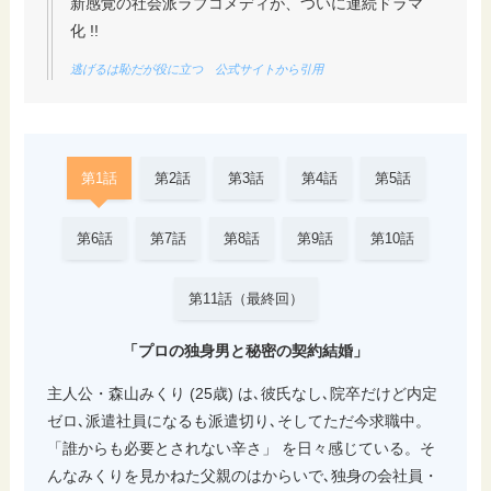
新感覚の社会派ラブコメディが、ついに連続ドラマ
化 !!
逃げるは恥だが役に立つ 公式サイトから引用
第1話
第2話
第3話
第4話
第5話
第6話
第7話
第8話
第9話
第10話
第11話（最終回）
「プロの独身男と秘密の契約結婚」
主人公・森山みくり (25歳) は､彼氏なし､院卒だけど内定
ゼロ､派遣社員になるも派遣切り､そしてただ今求職中。
「誰からも必要とされない辛さ」 を日々感じている。そ
んなみくりを見かねた父親のはからいで､独身の会社員・