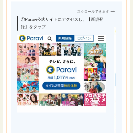
スクロールできます
①Paravi公式サイトにアクセスし、【新規登
②アカ
録】をタップ