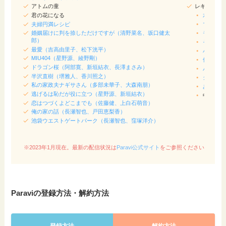
アトムの童
レギュラー
君の花になる
水曜日の
夫婦円満レシピ
マツコの
婚姻届けに判を捺しただけですが（清野菜名、坂口健太
モニタリ
郎）
それSno
最愛（吉高由里子、松下洸平）
パパジャ
MIU404（星野源、綾野剛）
佐藤健＆
ドラゴン桜（阿部寛、新垣結衣、長澤まさみ）
バナナマ
半沢直樹（堺雅人、香川照之）
クレイジ
私の家政夫ナギサさん（多部未華子、大森南朋）
あちこち
逃げるは恥だが役に立つ（星野源、新垣結衣）
中居正広
恋はつづくよどこまでも（佐藤健、上白石萌音）
俺の家の話（長瀬智也、戸田恵梨香）
池袋ウエストゲートパーク（長瀬智也、窪塚洋介）
※2023年1月現在。最新の配信状況は
Paravi公式サイト
をご参照ください
Paraviの登録方法・解約方法