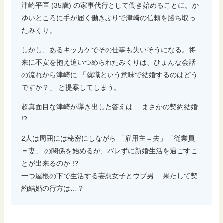
津崎平匡 (35歳) の家事代行として働き始めることに。か
ゆいところに手が届く働きぶりで津崎の信頼を勝ち取っ
たみくり。
しかし、あるキッカケでその仕事も失いそうになる。将
来に不安を抱え追いつめられたみくりは、ひょんな会話
の流れから津崎に 「就職という意味で結婚するのはどう
ですか？」 と提案してしまう。
超真面目な津崎が導き出した答えは… まさかの契約結婚
!?
2人は周囲には秘密にしながら 「雇用主＝夫」「従業員
＝妻」 の関係を始めるが、バレずに新婚生活を過ごすこ
とが出来るのか !?
一つ屋根の下で生活する妄想女子とウブ男… 果たして契
約結婚の行方は…？