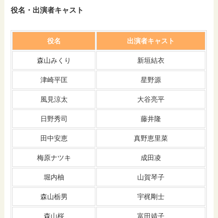
役名・出演者キャスト
役名
出演者キャスト
森山みくり
新垣結衣
津崎平匡
星野源
風見涼太
大谷亮平
日野秀司
藤井隆
田中安恵
真野恵里菜
梅原ナツキ
成田凌
堀内柚
山賀琴子
森山栃男
宇梶剛士
森山桜
富田靖子