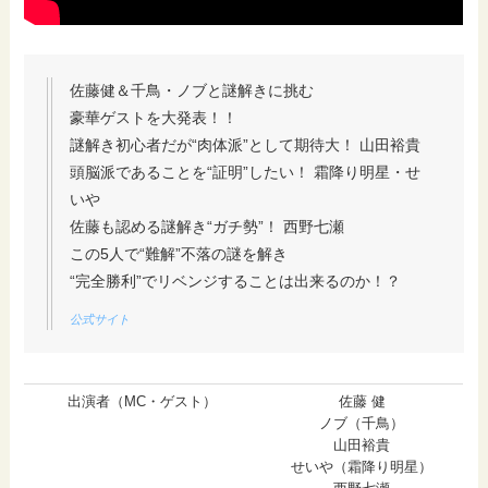
佐藤健＆千鳥・ノブと謎解きに挑む
豪華ゲストを大発表！！
謎解き初心者だが“肉体派”として期待大！ 山田裕貴
頭脳派であることを“証明”したい！ 霜降り明星・せ
いや
佐藤も認める謎解き“ガチ勢”！ 西野七瀬
この5人で“難解”不落の謎を解き
“完全勝利”でリベンジすることは出来るのか！？
公式サイト
出演者（MC・ゲスト）
佐藤 健
ノブ（千鳥）
山田裕貴
せいや（霜降り明星）