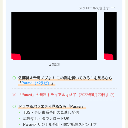
スクロールできます
▲第1弾
佐藤健＆千鳥ノブよ！ この謎を解いてみろ！を見るなら
『
Paravi（パラビ）
』
『Paravi』の無料トライアルは終了（2022年6月20日まで）
ドラマ＆バラエティ見るなら『Paravi』
TBS・テレ東系番組の見逃し配信
広告なし・ダウンロードOK
Paraviオリジナル番組・限定配信スピンオフ