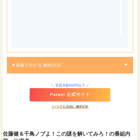
▼画像で分かる”解約方法”
STEP
＼ 実質月額500円以下 ／
Paravi 公式サイト
いつでも自由に解約OK
STEP
佐藤健＆千鳥ノブよ！この謎を解いてみろ！の番組内