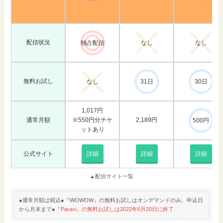
配信状況
独占配信
なし
なし
無料お試し
なし
31日
30日
1,017円
通常月額
※550円分チケ
2,189円
500円
ットあり
公式サイト
詳細
詳細
詳細
▲配信サイト一覧
●通常月額は税込●『WOWOW』の無料お試しはオンデマンドのみ。申込日
から月末まで●
『Paravi』の無料お試しは2022年6月20日に終了