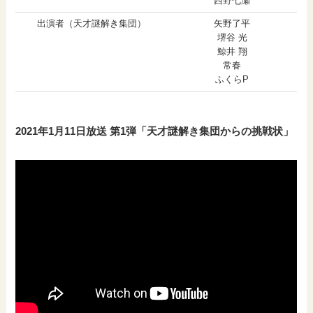
西野七瀬
出演者（天才謎解き集団）
矢野了平
堺谷 光
鯨井 翔
常春
ふくらP
2021年1月11日放送 第1弾「天才謎解き集団からの挑戦状」