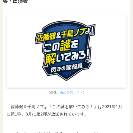
容・出演者
スクロールできます
①Paraviの画面右上メニューをタップ
②【ア
（画像：
番組公式サイト
）
「佐藤健＆千鳥ノブよ！この謎を解いてみろ！」は2021年1月
に第1弾、8月に第2弾が放送されています。