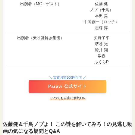
出演者（MC・ゲスト）
佐藤 健
ノブ（千鳥）
本田 翼
中岡創一（ロッチ）
志尊 淳
出演者（天才謎解き集団）
矢野了平
堺谷 光
鯨井 翔
常春
ふくらP
＼ 実質月額500円以下 ／
Paravi 公式サイト
いつでも自由に解約OK
佐藤健＆千鳥ノブよ！ この謎を解いてみろ！の見逃し動
画の気になる疑問とQ&A