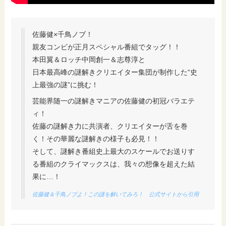
佐藤健×千鳥ノブ！
親友コンビが正月スペシャル番組でタッグ！！
本田翼＆ロッチ中岡創一＆志尊淳と
日本最高峰の謎解きクリエイター集団が制作した“史
上最強の謎”に挑む！
芸能界随一の謎解きマニアの佐藤健の初冠バラエテ
ィ！
佐藤の謎解き力に共演者、クリエイターが舌を巻
く！その華麗な謎解きの様子も必見！！
そして、謎解き番組史上最大のスケールでお送りす
る番組のクライマックスは、我々の想像を超えた結
果に…！
佐藤健＆千鳥ノブよ！この謎を解いてみろ！ 公式サイトから引用