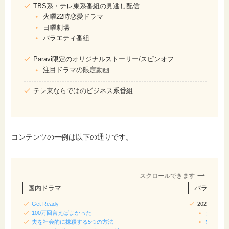
TBS系・テレ東系番組の見逃し配信
火曜22時恋愛ドラマ
日曜劇場
バラエティ番組
Paravi限定のオリジナルストーリー/スピンオフ
注目ドラマの限定動画
テレ東ならではのビジネス系番組
コンテンツの一例は以下の通りです。
スクロールできます
国内ドラマ
バラエティ
Get Ready
2022/20
100万回言えばよかった
クイズ正
夫を社会的に抹殺する5つの方法
SASUKE