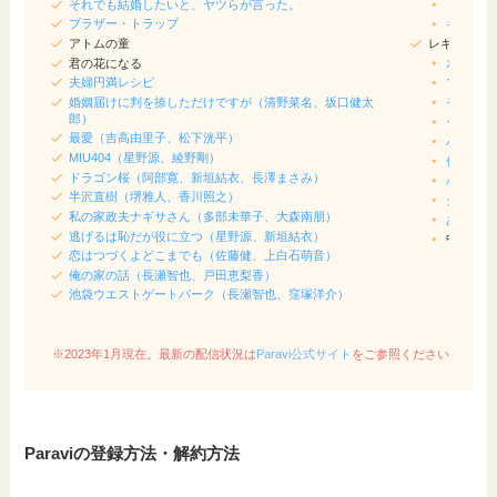
それでも結婚したいと、ヤツらが言った。
ドリーム
ブラザー・トラップ
キングオ
アトムの童
レギュラー
君の花になる
水曜日の
夫婦円満レシピ
マツコの
婚姻届けに判を捺しただけですが（清野菜名、坂口健太
モニタリ
郎）
それSno
最愛（吉高由里子、松下洸平）
パパジャ
MIU404（星野源、綾野剛）
佐藤健＆
ドラゴン桜（阿部寛、新垣結衣、長澤まさみ）
バナナマ
半沢直樹（堺雅人、香川照之）
クレイジ
私の家政夫ナギサさん（多部未華子、大森南朋）
あちこち
逃げるは恥だが役に立つ（星野源、新垣結衣）
中居正広
恋はつづくよどこまでも（佐藤健、上白石萌音）
俺の家の話（長瀬智也、戸田恵梨香）
池袋ウエストゲートパーク（長瀬智也、窪塚洋介）
※2023年1月現在。最新の配信状況は
Paravi公式サイト
をご参照ください
Paraviの登録方法・解約方法