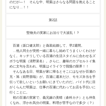
のだが―！ そんな中、明葉はさらなる問題を抱えること
になり…！！
第2話
堅物夫の実家にお泊りで大波乱！？
百瀬（坂口健太郎）と偽装結婚して、早2週間。
…他人同士が突然一緒に暮らし始めてうまくいくわけが
なく。キッチリしている百瀬の生活スタイルに合わせるズ
ボラな明葉（清野菜名）。さらに、趣味のカプセルトイ集
めに文句を言われ、明葉はイライラで我慢の限界！！
そんなある日、明葉が家に帰るとそこにはなぜか百瀬の
兄・旭（前野朋哉）が。百瀬に週末だけ、モモズ弁当を手
伝って欲しいというお願いにきていたのだ。バイト代に目
がくらんだ明葉は、仕事の百瀬に代わってお店を手伝いに
行くことに。
初の百瀬の実家で、義兄嫁の美晴（倉科カナ）とも仲良
くなれ、浮かれ気分の明葉。料理が苦手なので多少（？）