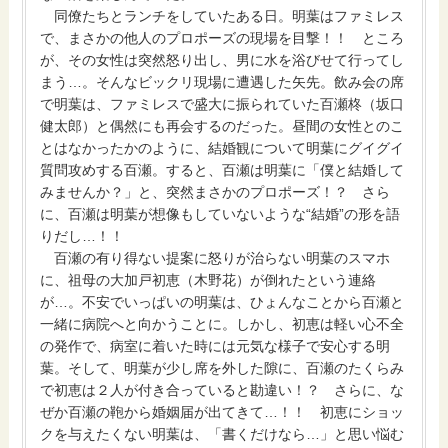
同僚たちとランチをしていたある日。明葉はファミレス
で、まさかの他人のプロポーズの現場を目撃！！ ところ
が、その女性は突然怒り出し、男に水を浴びせて行ってし
まう…。そんなビックリ現場に遭遇した矢先。飲み会の席
で明葉は、ファミレスで盛大に振られていた百瀬柊（坂口
健太郎）と偶然にも再会するのだった。昼間の女性とのこ
とはなかったかのように、結婚観について明葉にグイグイ
質問攻めする百瀬。すると、百瀬は明葉に「僕と結婚して
みませんか？」と、突然まさかのプロポーズ！？ さら
に、百瀬は明葉が想像もしていないような“結婚”の形を語
りだし…！！
百瀬の有り得ない提案に怒りが治らない明葉のスマホ
に、祖母の大加戸初恵（木野花）が倒れたという連絡
が…。不安でいっぱいの明葉は、ひょんなことから百瀬と
一緒に病院へと向かうことに。しかし、初恵は軽い心不全
の発作で、病室に着いた時には元気な様子で安心する明
葉。そして、明葉が少し席を外した隙に、百瀬のたくらみ
で初恵は２人が付き合っていると勘違い！？ さらに、な
ぜか百瀬の鞄から婚姻届が出てきて…！！ 初恵にショッ
クを与えたくない明葉は、「書くだけなら…」と思い悩む