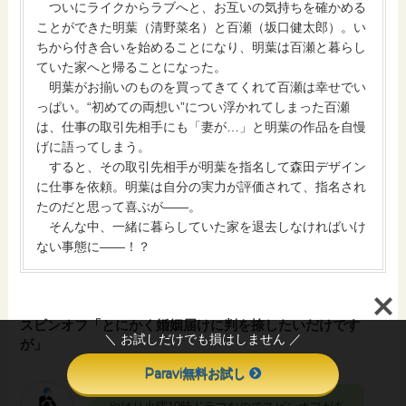
ついにライクからラブへと、お互いの気持ちを確かめる
ことができた明葉（清野菜名）と百瀬（坂口健太郎）。い
ちから付き合いを始めることになり、明葉は百瀬と暮らし
ていた家へと帰ることになった。
明葉がお揃いのものを買ってきてくれて百瀬は幸せでい
っぱい。“初めての両想い”につい浮かれてしまった百瀬
は、仕事の取引先相手にも「妻が…」と明葉の作品を自慢
げに語ってしまう。
すると、その取引先相手が明葉を指名して森田デザイン
に仕事を依頼。明葉は自分の実力が評価されて、指名され
たのだと思って喜ぶが――。
そんな中、一緒に暮らしていた家を退去しなければいけ
ない事態に――！？
スピンオフ「とにかく婚姻届けに判を捺したいだけです
＼ お試しだけでも損はしません ／
が」
Paravi無料お試し