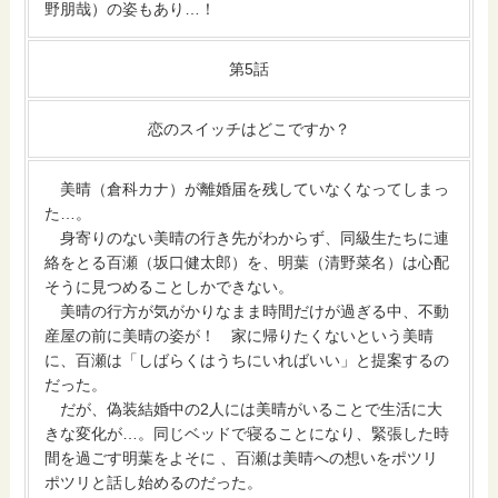
野朋哉）の姿もあり…！
第5話
恋のスイッチはどこですか？
美晴（倉科カナ）が離婚届を残していなくなってしまっ
た…。
身寄りのない美晴の行き先がわからず、同級生たちに連
絡をとる百瀬（坂口健太郎）を、明葉（清野菜名）は心配
そうに見つめることしかできない。
美晴の行方が気がかりなまま時間だけが過ぎる中、不動
産屋の前に美晴の姿が！ 家に帰りたくないという美晴
に、百瀬は「しばらくはうちにいればいい」と提案するの
だった。
だが、偽装結婚中の2人には美晴がいることで生活に大
きな変化が…。同じベッドで寝ることになり、緊張した時
間を過ごす明葉をよそに 、百瀬は美晴への想いをポツリ
ポツリと話し始めるのだった。