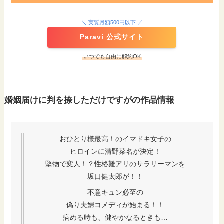
STEP
＼ 実質月額500円以下 ／
Paravi 公式サイト
いつでも自由に解約OK
STEP
婚姻届けに判を捺しただけですがの作品情報
スクロールできます
おひとり様最高！のイマドキ女子の
①Paraviの画面右上メニューをタップ
②【ア
ヒロインに清野菜名が決定！
堅物で変人！？性格難アリのサラリーマンを
坂口健太郎が！！
不意キュン必至の
偽り夫婦コメディが始まる！！
病める時も、健やかなるときも…