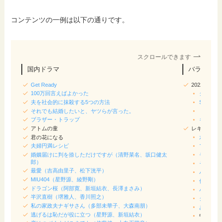
コンテンツの一例は以下の通りです。
スクロールできます
国内ドラマ
バラエティ
Get Ready
2022/20
100万回言えばよかった
クイズ正
夫を社会的に抹殺する5つの方法
SASUKE
それでも結婚したいと、ヤツらが言った。
ドリーム
ブラザー・トラップ
キングオ
アトムの童
レギュラー
君の花になる
水曜日の
夫婦円満レシピ
マツコの
婚姻届けに判を捺しただけですが（清野菜名、坂口健太
モニタリ
郎）
それSno
最愛（吉高由里子、松下洸平）
パパジャ
MIU404（星野源、綾野剛）
佐藤健＆
ドラゴン桜（阿部寛、新垣結衣、長澤まさみ）
バナナマ
半沢直樹（堺雅人、香川照之）
クレイジ
私の家政夫ナギサさん（多部未華子、大森南朋）
あちこち
逃げるは恥だが役に立つ（星野源、新垣結衣）
中居正広