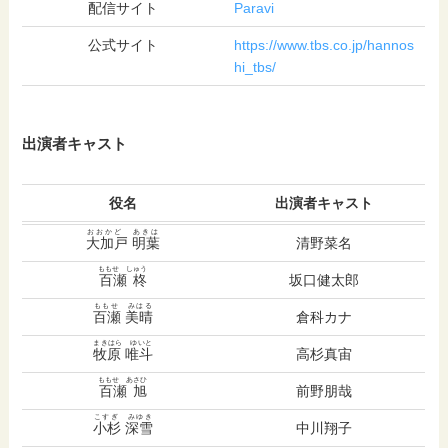
配信サイト
Paravi
公式サイト
https://www.tbs.co.jp/hannos
hi_tbs/
出演者キャスト
役名
出演者キャスト
おおかど あきは
大加戸 明葉
清野菜名
ももせ しゅう
百瀬 柊
坂口健太郎
ももせ みはる
百瀬 美晴
倉科カナ
まきはら ゆいと
牧原 唯斗
高杉真宙
ももせ あさひ
百瀬 旭
前野朋哉
こすぎ みゆき
小杉 深雪
中川翔子