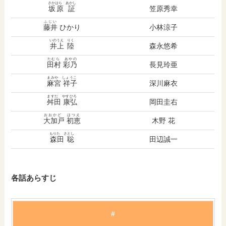
さかはら あかし
坂原 証
笠原秀幸
ふじい
藤井
ひかり
小林涼子
いのうえ りく
井上 陸
森永悠希
たむら あやの
田村 彩乃
長見玲亜
まみや しょうこ
麻宮 祥子
深川麻衣
ますだ やすひろ
舛田 康弘
岡田圭右
おおかど はつえ
大加戸 初恵
木野 花
もりた さとし
森田 聡
田辺誠一
各話あらすじ
#