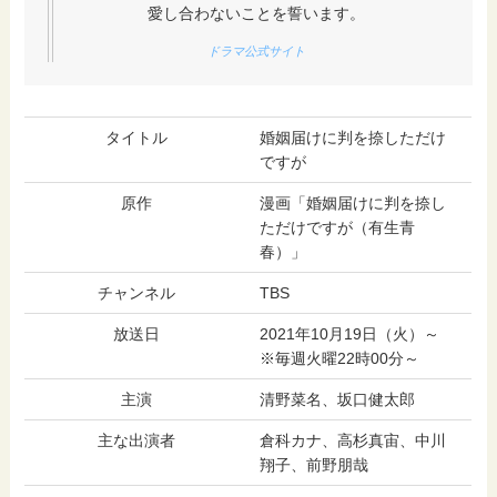
愛し合わないことを誓います。
ドラマ公式サイト
タイトル
婚姻届けに判を捺しただけ
ですが
原作
漫画「婚姻届けに判を捺し
ただけですが（有⽣⻘
春）」
チャンネル
TBS
放送日
2021年10月19日（火）～
※毎週火曜22時00分～
主演
清野菜名、坂口健太郎
主な出演者
倉科カナ、高杉真宙、中川
翔子、前野朋哉