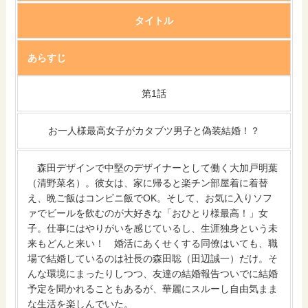
タイトル
あらすじ
第1話
お一人様最高女子がカタブツ男子と偽装結婚！？
森田デザインで中堅のデザイナーとして働く大加戸明葉
（清野菜名）。彼女は、家に帰ると楽チン部屋着に着替
え、晩ご飯はコンビニ飯でOK。そして、お気に入りソフ
ァでビールを飲むのが大好きな「おひとり様最高！」女
子。仕事にはやりがいを感じているし、生涯独身という未
来もどんと来い！ 婚活にあくせくする同僚はいても、職
場で結婚しているのは社長の森田聡（田辺誠一）だけ。そ
んな環境にまったりしつつ、友達の結婚報告ついでに結婚
予定を聞かれることもあるが、華麗にスルーし自由気まま
な生活を楽しんでいた。