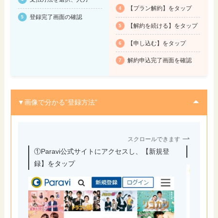
【プラン解約】をタップ
登録完了画面の確認
【解約を続ける】をタップ
【申し込む】をタップ
解約申込完了画面を確認
▼画像で分かる”登録方法”
スクロールできます
①Paravi公式サイトにアクセスし、【新規登
②アカ
録】をタップ