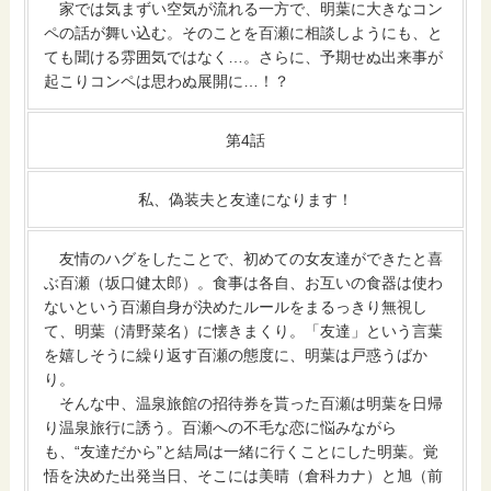
家では気まずい空気が流れる一方で、明葉に大きなコン
ペの話が舞い込む。そのことを百瀬に相談しようにも、と
ても聞ける雰囲気ではなく…。さらに、予期せぬ出来事が
起こりコンペは思わぬ展開に…！？
第4話
私、偽装夫と友達になります！
友情のハグをしたことで、初めての女友達ができたと喜
ぶ百瀬（坂口健太郎）。食事は各自、お互いの食器は使わ
ないという百瀬自身が決めたルールをまるっきり無視し
て、明葉（清野菜名）に懐きまくり。「友達」という言葉
を嬉しそうに繰り返す百瀬の態度に、明葉は戸惑うばか
り。
そんな中、温泉旅館の招待券を貰った百瀬は明葉を日帰
り温泉旅行に誘う。百瀬への不毛な恋に悩みながら
も、“友達だから”と結局は一緒に行くことにした明葉。覚
悟を決めた出発当日、そこには美晴（倉科カナ）と旭（前