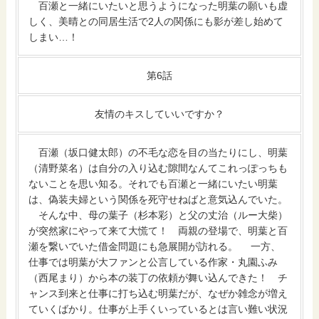
百瀬と一緒にいたいと思うようになった明葉の願いも虚
しく、美晴との同居生活で2人の関係にも影が差し始めて
しまい…！
第6話
友情のキスしていいですか？
百瀬（坂口健太郎）の不毛な恋を目の当たりにし、明葉
（清野菜名）は自分の入り込む隙間なんてこれっぽっちも
ないことを思い知る。それでも百瀬と一緒にいたい明葉
は、偽装夫婦という関係を死守せねばと意気込んでいた。
そんな中、母の葉子（杉本彩）と父の丈治（ルー大柴）
が突然家にやって来て大慌て！ 両親の登場で、明葉と百
瀬を繋いでいた借金問題にも急展開が訪れる。 一方、
仕事では明葉が大ファンと公言している作家・丸園ふみ
（西尾まり）から本の装丁の依頼が舞い込んできた！ チ
ャンス到来と仕事に打ち込む明葉だが、なぜか雑念が増え
ていくばかり。仕事が上手くいっているとは言い難い状況