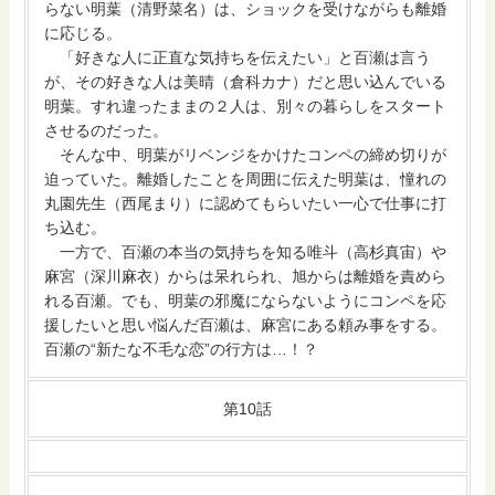
らない明葉（清野菜名）は、ショックを受けながらも離婚
に応じる。
「好きな人に正直な気持ちを伝えたい」と百瀬は言う
が、その好きな人は美晴（倉科カナ）だと思い込んでいる
明葉。すれ違ったままの２人は、別々の暮らしをスタート
させるのだった。
そんな中、明葉がリベンジをかけたコンペの締め切りが
迫っていた。離婚したことを周囲に伝えた明葉は、憧れの
丸園先生（西尾まり）に認めてもらいたい一心で仕事に打
ち込む。
一方で、百瀬の本当の気持ちを知る唯斗（高杉真宙）や
麻宮（深川麻衣）からは呆れられ、旭からは離婚を責めら
れる百瀬。でも、明葉の邪魔にならないようにコンペを応
援したいと思い悩んだ百瀬は、麻宮にある頼み事をする。
百瀬の“新たな不毛な恋”の行方は…！？
第10話