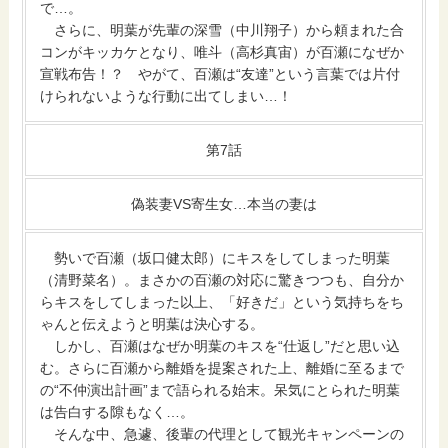
で…。
さらに、明葉が先輩の深雪（中川翔子）から頼まれた合
コンがキッカケとなり、唯斗（高杉真宙）が百瀬になぜか
宣戦布告！？ やがて、百瀬は“友達”という言葉では片付
けられないような行動に出てしまい…！
第7話
偽装妻VS寄生女…本当の妻は
勢いで百瀬（坂口健太郎）にキスをしてしまった明葉
（清野菜名）。まさかの百瀬の対応に驚きつつも、自分か
らキスをしてしまった以上、「好きだ」という気持ちをち
ゃんと伝えようと明葉は決心する。
しかし、百瀬はなぜか明葉のキスを“仕返し”だと思い込
む。さらに百瀬から離婚を提案された上、離婚に至るまで
の“不仲演出計画”まで語られる始末。呆気にとられた明葉
は告白する隙もなく…。
そんな中、急遽、後輩の代理として観光キャンペーンの