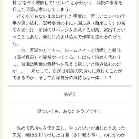
持ち”を全く理解していないことが分かり、我慢の限界を
迎えた明葉は家出してしまう。
行くあてもないまま出社した明葉に、新しいコンペの仕
事が舞い込む。選考委員の中に丸園ふみ（西尾まり）の名
前を見つけ、前回のリベンジを決意する明葉。家出中とい
うこともあり、会社に泊まり込んで作業を進めるのだっ
た。
一方、百瀬のところへ、ルームメイトと喧嘩した唯斗
（高杉真宙）が突然やってくる。しばらく泊める代わり
に、百瀬は明葉の気持ちを教えて欲しいと頼み込むのだ
が…。 果たして、百瀬は明葉の気持ちに気付くことが
できるのか、そして百瀬自身の気持ちは一体…！？
第9話
傷ついても、あなたをラブです！
改めて気持ちを伝え直し、やっと思いが通じたと思った
矢先…離婚を切り出した百瀬（坂口健太郎）。わけがわか