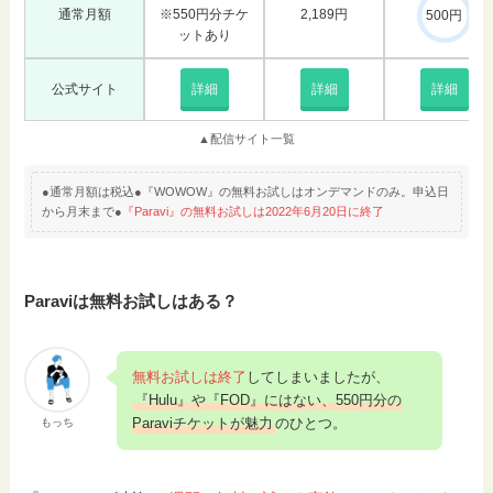
通常月額
※550円分チケ
2,189円
500円
ットあり
公式サイト
詳細
詳細
詳細
▲配信サイト一覧
●通常月額は税込●『WOWOW』の無料お試しはオンデマンドのみ。申込日
から月末まで●
『Paravi』の無料お試しは2022年6月20日に終了
Paraviは無料お試しはある？
無料お試しは終了
してしまいましたが、
『Hulu』や『FOD』にはない、550円分の
Paraviチケットが魅力
のひとつ。
もっち