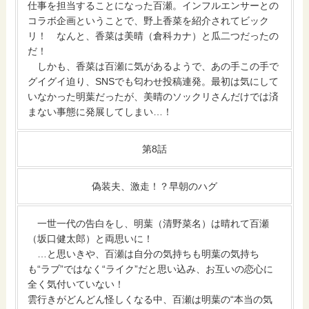
仕事を担当することになった百瀬。インフルエンサーとの
コラボ企画ということで、野上香菜を紹介されてビック
リ！ なんと、香菜は美晴（倉科カナ）と瓜二つだったの
だ！
しかも、香菜は百瀬に気があるようで、あの手この手で
グイグイ迫り、SNSでも匂わせ投稿連発。最初は気にして
いなかった明葉だったが、美晴のソックリさんだけでは済
まない事態に発展してしまい…！
第8話
偽装夫、激走！？早朝のハグ
一世一代の告白をし、明葉（清野菜名）は晴れて百瀬
（坂口健太郎）と両思いに！
…と思いきや、百瀬は自分の気持ちも明葉の気持ち
も“ラブ”ではなく“ライク”だと思い込み、お互いの恋心に
全く気付いていない！
雲行きがどんどん怪しくなる中、百瀬は明葉の“本当の気