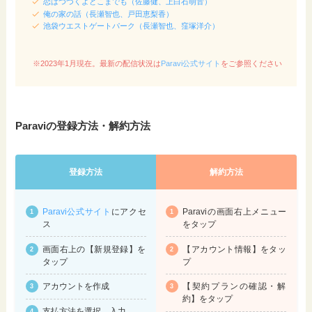
恋はつづくよどこまでも（佐藤健、上白石萌音）
俺の家の話（長瀬智也、戸田恵梨香）
池袋ウエストゲートパーク（長瀬智也、窪塚洋介）
※2023年1月現在。最新の配信状況は
Paravi公式サイト
をご参照ください
Paraviの登録方法・解約方法
登録方法
解約方法
Paravi公式サイト
にアクセ
Paraviの画面右上メニュー
ス
をタップ
画面右上の【新規登録】を
【アカウント情報】をタッ
タップ
プ
アカウントを作成
【契約プランの確認・解
約】をタップ
支払方法を選択、入力