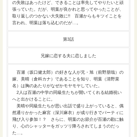
の失敗はあったけど、できることは率先してやりたいと頑
張っていた。だが、明葉が良かれと思ってやったことが、
取り返しのつかない大失敗に!! 百瀬からもキツイことを
言われ、明葉は落ち込むのだが…。
第3話
兄嫁に恋する夫に恋しました
百瀬（坂口健太郎）の好きな人が兄・旭（前野朋哉）の
嫁、美晴（倉科カナ）であることを知り、明葉（清野菜
名）は胸のあたりがなぜかモヤモヤしていた。
2人は百瀬の中学の同級生たちが開いてくれる結婚祝い
へと出かけることに。
美晴や同級生たちが思い出話で盛り上がっていると、偶
然通りかかった麻宮（深川麻衣）が成り行きでパーティに
飛び入り参加！？ さらに、明葉のお節介が百瀬の勘に触
り、心のシャッターをガッツリ降ろされてしまうのだっ
た…。