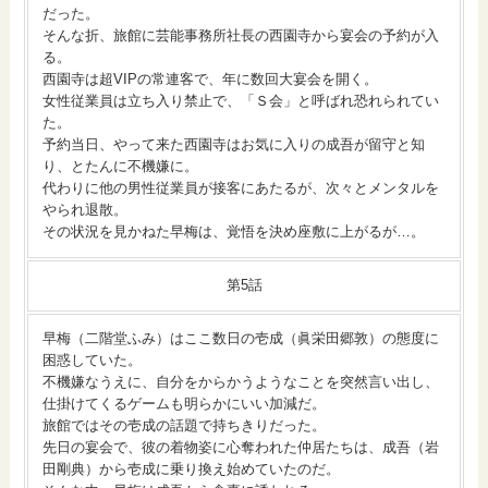
だった。
そんな折、旅館に芸能事務所社長の西園寺から宴会の予約が入
る。
西園寺は超VIPの常連客で、年に数回大宴会を開く。
女性従業員は立ち入り禁止で、「Ｓ会」と呼ばれ恐れられてい
た。
予約当日、やって来た西園寺はお気に入りの成吾が留守と知
り、とたんに不機嫌に。
代わりに他の男性従業員が接客にあたるが、次々とメンタルを
やられ退散。
その状況を見かねた早梅は、覚悟を決め座敷に上がるが…。
第5話
早梅（二階堂ふみ）はここ数日の壱成（眞栄田郷敦）の態度に
困惑していた。
不機嫌なうえに、自分をからかうようなことを突然言い出し、
仕掛けてくるゲームも明らかにいい加減だ。
旅館ではその壱成の話題で持ちきりだった。
先日の宴会で、彼の着物姿に心奪われた仲居たちは、成吾（岩
田剛典）から壱成に乗り換え始めていたのだ。