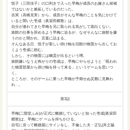
悦子（三田佳子）の口利きで入った早梅が成吾のお嫁さん候補
ではないかと嫉妬しているのだった。
吉寅（高橋克実）から、成吾がそんな早梅のことを気にかけて
いると聞いた壱成（眞栄田郷敦）は、
自分が連れてきた早梅を兄に取られる気がして面白くない。
旅館の仕事を辞めるよう早梅に迫るが、なぜそんなに旅館を嫌
うのかと聞かれ、言葉に詰まる。
そんなある日、悦子が新しい掛け軸を旧館の物置から出してお
くよう壱成に頼む。
しかし、その物置には幽霊が出るという噂。
旅館嫌いなうえ怖がりの壱成は、早梅にやらせようと「呪われ
た物置部屋から掛け軸を持って来る」というゲームを思いつ
く。
ところが、そのゲームに乗った早梅が予期せぬ災難に見舞わ
れ…。
第3話
早梅(二階堂ふみ)が正式に離婚していないと知った壱成(眞栄田
郷敦)は、早梅にゲ ームを持ちかける。
自宅に戻って離婚届にサインをし、不倫した夫・正弘(井之脇