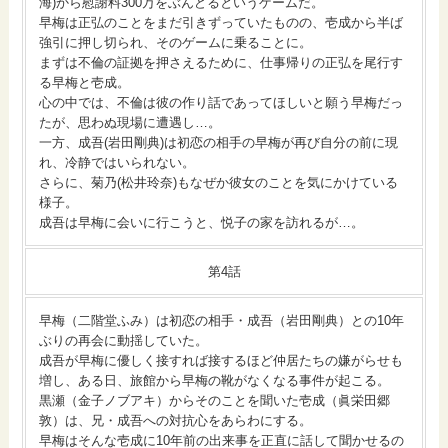
海)から慰謝料300万をぶんどるというゲームだ。
早梅は正弘のことをまだ引きずっていたものの、壱成から半ば
強引に押し切られ、そのゲームに乗ることに。
まずは不倫の証拠を押さえるために、仕事帰りの正弘を尾行す
る早梅と壱成。
心の中では、不倫は彼の作り話であってほしいと願う早梅だっ
たが、思わぬ現場に遭遇し…。
一方、成吾(岩田剛典)は初恋の相手の早梅が再び自分の前に現
れ、冷静ではいられない。
さらに、菊乃(松井玲奈)もなぜか彼女のことを気にかけている
様子。
成吾は早梅に会いに行こうと、悦子の家を訪れるが…。
第4話
早梅（二階堂ふみ）は初恋の相手・成吾（岩田剛典）との10年
ぶりの再会に動揺していた。
成吾が早梅に優しく接すれば接するほど仲居たちの嫌がらせも
増し、ある日、旅館から早梅の靴がなくなる事件が起こる。
黒瀬（金子ノブアキ）からそのことを聞いた壱成（眞栄田郷
敦）は、兄・成吾への対抗心をあらわにする。
早梅はそんな壱成に10年前の出来事を正直に話して聞かせるの