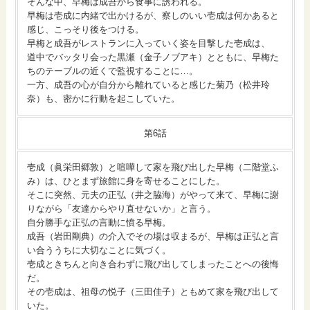
そんな中、早梅は成吾から食事に誘われる。
早梅は壱成に内緒で出かけるが、察しのいい壱成は何かあると
感じ、こっそり後をつける。
早梅と成吾がレストランに入っていく姿を目撃した壱成は、
道中でバッタリ会った黒瀬（金子ノブアキ）とともに、早梅た
ちのテーブルの近くで監視することに…。
一方、成吾の心が自分から離れていると感じた菊乃（松井玲
奈）も、密かに行動を起こしていた。
第6話
壱成（眞栄田郷敦）と喧嘩して家を飛び出した早梅（二階堂ふ
み）は、ひとまず旅館に身を寄せることにした。
そこに突然、元夫の正弘（井之脇海）がやって来て、早梅に謝
りながら「友達からやり直せないか」と言う。
自分勝手な正弘の言動に憤る早梅。
成吾（岩田剛典）の介入でその場は収まるが、早梅は正弘と言
い合ううちに大切なことに気づく。
壱成ときちんと向き合わずに飛び出してしまったことへの後悔
だ。
その壱成は、祖母の悦子（三田佳子）ともめて家を飛び出して
いた。