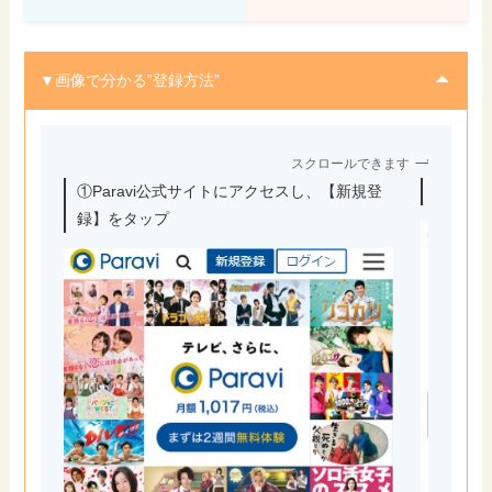
▼画像で分かる”登録方法”
スクロールできます
①Paravi公式サイトにアクセスし、【新規登
②アカ
録】をタップ