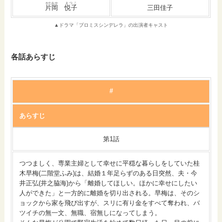
かたおか
えつこ
片岡
悦子
三田佳子
▲ドラマ「プロミスシンデレラ」の出演者キャスト
各話あらすじ
#
あらすじ
第1話
つつましく、専業主婦として幸せに平穏な暮らしをしていた桂
木早梅(二階堂ふみ)は、結婚１年足らずのある日突然、夫・今
井正弘(井之脇海)から「離婚してほしい。ほかに幸せにしたい
人ができた」と一方的に離婚を切り出される。早梅は、そのシ
ョックから家を飛び出すが、スリに有り金をすべて奪われ、バ
ツイチの無一文、無職、宿無しになってしまう。