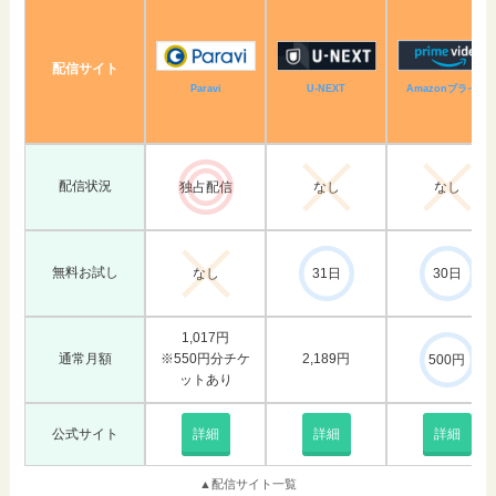
配信サイト
Amazonプライム
U-NEXT
Paravi
配信状況
独占配信
なし
なし
無料お試し
なし
31日
30日
1,017円
通常月額
※550円分チケ
2,189円
500円
ットあり
公式サイト
詳細
詳細
詳細
▲配信サイト一覧