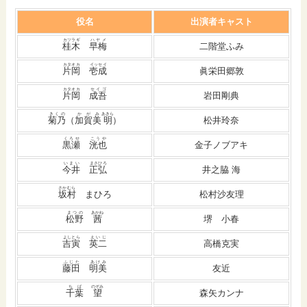
役名
出演者キャスト
カツラギ
ハヤメ
桂木
早梅
二階堂ふみ
カタオカ
イッセイ
片岡
壱成
眞栄田郷敦
カタオカ
セイゴ
片岡
成吾
岩田剛典
きくの
かがみ
あきら
菊乃
（
加賀美
明
）
松井玲奈
くろせ
こうや
黒瀬
洸也
金子ノブアキ
いまい
まさひろ
今井
正弘
井之脇 海
さかむら
坂村
まひろ
松村沙友理
まつの
あかね
松野
茜
堺 小春
よしとら
えいじ
吉寅
英二
高橋克実
ふじた
あけみ
藤田
明美
友近
ちば
のぞみ
千葉
望
森矢カンナ