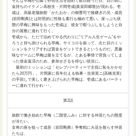
そんな早梅が公園で野宿生活を始めて数日経った日、目の前に
金持ちのイケメン高校生・片岡壱成(眞栄田郷敦)が現れる。壱
成は、高級老舗旅館「かたおか」の御曹司で後継ぎの兄・成吾
(岩田剛典)とは対照的に性格も素行も極めて悪い。崖っぷち状
態の早梅に興味をもった壱成は、彼女で暇つぶしをしようと自
分の屋敷に連れて行く。
壱成から、ただで泊めてやる代わりに“リアル人生ゲーム”をや
ろうと持ち掛けられる早梅。サイコロを振って、出た目のミッ
ションをクリアすれば賞金をゲットできるというものだ。悪趣
味なゲームに早梅は腹を立てるが、とある事情で背負ってしま
った借金返済のため、参加せざるを得ない状況に。
最初のミッションは「セレブパーティーで主役に恥をかかせ
たら20万円」。片岡家に長年仕える執事・吉寅英ニ(高橋克実)
の手回しで美しく磨き上げられた早梅は、壱成にあるパーティ
ーに連れて行かれ･･･。
第2話
旅館で働き始めた早梅（二階堂ふみ）に対する仲居たちの態度
が冷たい。
女将の座を狙って成吾（岩田剛典）争奪戦に火花を散らす仲居
たちは、