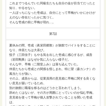
これまでつるんでいた同級生たちも自分の金が目当てだったと
知り、やるせない。
一人ぼっちになった壱成は、自分にとって早梅がいかにかけが
えのない存在だったかに気づく。
そんな壱成の前に早梅が現れ…。
第7話
夏休みの間、壱成（眞栄田郷敦）が旅館でバイトをすることに
なり、仲居たちは大喜び。
悦子（三田佳子）もやる気を出した壱成に感心するが、成吾
（岩田剛典）はなぜか気に入らない様子だ。
そんな中、早梅（二階堂ふみ）は落ち込んでいた。
仲居たちから壱成との関係を怪しまれ、特に望（森カンナ）の
風当たりが強い。
その上、成吾からは、従業員用の意見箱に早梅に関する良くな
い意見が届いているため、
別の旅館に職場を移るのはどうかと言われてしまう。
辞めたくはないが、その方が周囲にとっていいのか悩む早梅。
意見箱を使って早梅が個人攻撃されていることを聞いた壱成
は、