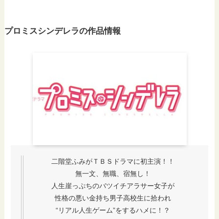
STEP
プロミスシンデレラの作品情報
スクロールできます
①Paraviの画面右上メニューをタップ
②【ア
二階堂ふみがＴＢＳドラマに初主演！！
無一文、無職、宿無し！
人生崖っぷちのバツイチアラサー女子が
性格の悪い金持ち男子高校生に拾われ
“リアル人生ゲーム”をするハメに！？