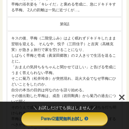
早梅の浴衣姿を「キレイだ」と褒める壱成に、急にドキドキす
る早梅。 2人の距離は一気に近づくが…。
第9話
キスの後、早梅（二階堂ふみ）はよく眠れずドキドキしたまま
翌朝を迎える。 そんな中、悦子（三田佳子）と吉寅（高橋克
実）が急きょ旅行で家を空けることになり、
しばらく早梅と壱成（眞栄田郷敦）の２人きりで生活を送るこ
とに。
「おまえの気持ちをちゃんと聞かせてほしい」と告げる壱成に
うまく答えられない早梅。
そこに菊乃（松井玲奈）が突然現れ、花火大会でなぜ早梅にひ
どいことをしたのか、
自分の本当の目的は何なのかを語り始める。
その後出勤した早梅は、成吾（岩田剛典）から菊乃の過去につ
いて聞く。
＼ お試しだけでも損はしません ／
そのうえで成吾から10年前と変わらぬ自分への気持ちを打ち明
けられる。
Paravi2週間無料お試し
早梅は壱成、成吾、菊乃の思いの中で葛藤し、自分はどうする
べきかを悩む。