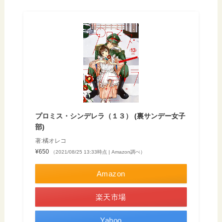
プロミス・シンデレラ（１３） (裏サンデー女子
部)
著:橘オレコ
¥650
（2021/08/25 13:33時点 | Amazon調べ）
Amazon
楽天市場
Yahoo