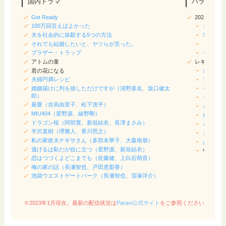
国内ドラマ
バラエティ
Get Ready
2022/20
100万回言えばよかった
クイズ正
夫を社会的に抹殺する5つの方法
SASUKE
それでも結婚したいと、ヤツらが言った。
ドリーム
ブラザー・トラップ
キングオ
アトムの童
レギュラー
君の花になる
水曜日の
夫婦円満レシピ
マツコの
婚姻届けに判を捺しただけですが（清野菜名、坂口健太
モニタリ
郎）
それSno
最愛（吉高由里子、松下洸平）
パパジャ
MIU404（星野源、綾野剛）
佐藤健＆
ドラゴン桜（阿部寛、新垣結衣、長澤まさみ）
バナナマ
半沢直樹（堺雅人、香川照之）
クレイジ
私の家政夫ナギサさん（多部未華子、大森南朋）
あちこち
逃げるは恥だが役に立つ（星野源、新垣結衣）
中居正広
恋はつづくよどこまでも（佐藤健、上白石萌音）
俺の家の話（長瀬智也、戸田恵梨香）
池袋ウエストゲートパーク（長瀬智也、窪塚洋介）
※2023年1月現在。最新の配信状況は
Paravi公式サイト
をご参照ください