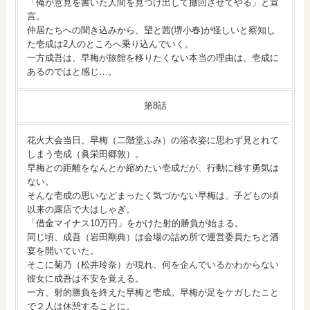
「俺が意見を書いた人間を見つけ出して撤回させてやる」と宣
言。
仲居たちへの聞き込みから、望と茜(堺小春)が怪しいと察知し
た壱成は2人のところへ乗り込んでいく。
一方成吾は、早梅が旅館を移りたくない本当の理由は、壱成に
あるのではと感じ…。
第8話
花火大会当日。早梅（二階堂ふみ）の浴衣姿に思わず見とれて
しまう壱成（眞栄田郷敦）。
早梅との距離をなんとか縮めたい壱成だが、行動に移す勇気は
ない。
そんな壱成の思いなどまったく気づかない早梅は、子どもの頃
以来の露店で大はしゃぎ。
「借金マイナス10万円」をかけた射的勝負が始まる。
同じ頃、成吾（岩田剛典）は会場の詰め所で運営委員たちと酒
宴を開いていた。
そこに菊乃（松井玲奈）が現れ、何を企んでいるかわからない
彼女に成吾は不安を覚える。
一方、射的勝負を終えた早梅と壱成。早梅が足をケガしたこと
で２人は休憩することに。