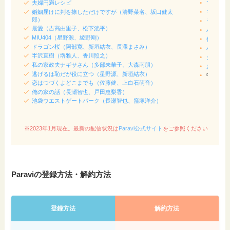
夫婦円満レシピ
マツコの
婚姻届けに判を捺しただけですが（清野菜名、坂口健太
モニタリ
郎）
それSno
最愛（吉高由里子、松下洸平）
パパジャ
MIU404（星野源、綾野剛）
佐藤健＆
ドラゴン桜（阿部寛、新垣結衣、長澤まさみ）
バナナマ
半沢直樹（堺雅人、香川照之）
クレイジ
私の家政夫ナギサさん（多部未華子、大森南朋）
あちこち
逃げるは恥だが役に立つ（星野源、新垣結衣）
中居正広
恋はつづくよどこまでも（佐藤健、上白石萌音）
俺の家の話（長瀬智也、戸田恵梨香）
池袋ウエストゲートパーク（長瀬智也、窪塚洋介）
※2023年1月現在。最新の配信状況は
Paravi公式サイト
をご参照ください
Paraviの登録方法・解約方法
登録方法
解約方法