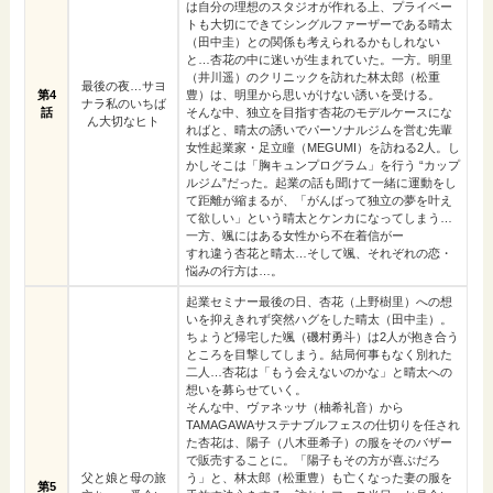
は自分の理想のスタジオが作れる上、プライベー
トも大切にできてシングルファーザーである晴太
（田中圭）との関係も考えられるかもしれない
と…杏花の中に迷いが生まれていた。一方。明里
（井川遥）のクリニックを訪れた林太郎（松重
最後の夜…サヨ
第4
豊）は、明里から思いがけない誘いを受ける。
ナラ私のいちば
話
そんな中、独立を目指す杏花のモデルケースにな
ん大切なヒト
ればと、晴太の誘いでパーソナルジムを営む先輩
女性起業家・足立瞳（MEGUMI）を訪ねる2人。し
かしそこは「胸キュンプログラム」を行う “カップ
ルジム”だった。起業の話も聞けて一緒に運動をし
て距離が縮まるが、「がんばって独立の夢を叶え
て欲しい」という晴太とケンカになってしまう…
一方、颯にはある女性から不在着信がー
すれ違う杏花と晴太…そして颯、それぞれの恋・
悩みの行方は…。
起業セミナー最後の日、杏花（上野樹里）への想
いを抑えきれず突然ハグをした晴太（田中圭）。
ちょうど帰宅した颯（磯村勇斗）は2人が抱き合う
ところを目撃してしまう。結局何事もなく別れた
二人…杏花は「もう会えないのかな」と晴太への
想いを募らせていく。
そんな中、ヴァネッサ（柚希礼音）から
TAMAGAWAサステナブルフェスの仕切りを任され
た杏花は、陽子（八木亜希子）の服をそのバザー
で販売することに。「陽子もその方が喜ぶだろ
父と娘と母の旅
う」と、林太郎（松重豊）も亡くなった妻の服を
第5