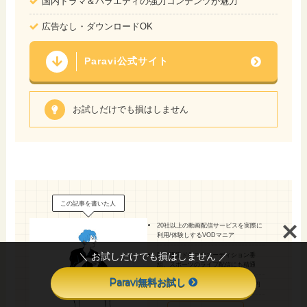
国内ドラマ＆バラエティの強力コンテンツが魅力
広告なし・ダウンロードOK
Paravi公式サイト
お試しだけでも損はしません
この記事を書いた人
20社以上の動画配信サービスを実際に
利用/体験しするVODマニア
＼ お試しだけでも損はしません ／
配信限定ドラマやオーディション番
組、スポーツのライブ配信にも精通
Paravi無料お試し
毎月のVOD料金はトータルで約1万円