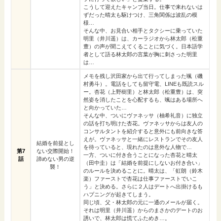
こうして迎えたキャンプ当日。仕事で来れないは
ずだった晴太も駆けつけ、三角関係は波乱の模
様…
そんな中、お見合い相手とタクシーに乗っていた
明里（井川遥）は、カーラジオから林太郎（松重
豊）の声が聞こえてくることに気づく。日本語学
者として語る林太郎の言葉が胸に刺さった明里
は…
メモを残し沢田家から出て行ってしまった颯（磯
村勇斗）。電話をしても留守電、LINEも既読スル
ー。杏花（上野樹里）と林太郎（松重豊）は、突
然姿を消したことを心配するも、颯はある場所へ
と向かっていた…
そんな中、ついにヴァネッサ（柚希礼音）に独立
の話を打ち明けた杏花。ヴァネッサからは友人の
コンサルタントを紹介すると意外にも前向きな答
えが。ヴァネッサと一緒にレストランでその友人
結婚を前提とし
を待っていると、現れたのは意外な人物で…
第7
ない交際開始！
一方、ついに付き合うことになった杏花と晴太
話
諦めない男の逆
（田中圭）は「結婚を前提にしないお付き合い」
襲！
のルールを決めることに。晴太は、「虹朗（鈴木
楽）ファーストで杏花は仕事ファーストでいこ
う」と決める。さらに２人はデートへ出掛けるも
ハプニングが起きてしまう。
同じ頃、父・林太郎の元に一通のメールが届く。
それは明里（井川遥）からのまさかのデートのお
誘いで、林太郎は慌てふためき…。