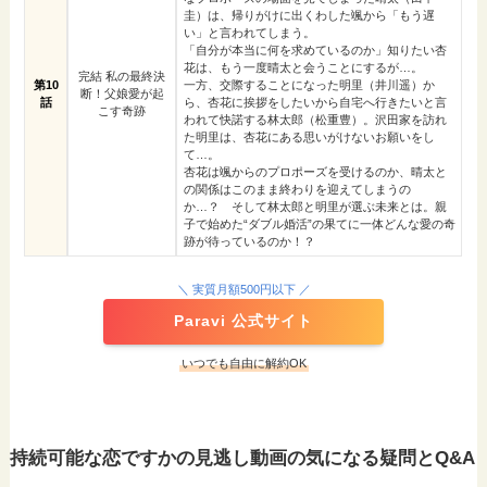
圭）は、帰りがけに出くわした颯から「もう遅
い」と言われてしまう。
「自分が本当に何を求めているのか」知りたい杏
花は、もう一度晴太と会うことにするが…。
完結 私の最終決
第10
一方、交際することになった明里（井川遥）か
断！父娘愛が起
話
ら、杏花に挨拶をしたいから自宅へ行きたいと言
こす奇跡
われて快諾する林太郎（松重豊）。沢田家を訪れ
た明里は、杏花にある思いがけないお願いをし
て…。
杏花は颯からのプロポーズを受けるのか、晴太と
の関係はこのまま終わりを迎えてしまうの
か…？ そして林太郎と明里が選ぶ未来とは。親
子で始めた“ダブル婚活”の果てに一体どんな愛の奇
跡が待っているのか！？
＼ 実質月額500円以下 ／
Paravi 公式サイト
いつでも自由に解約OK
持続可能な恋ですかの見逃し動画の気になる疑問とQ&A