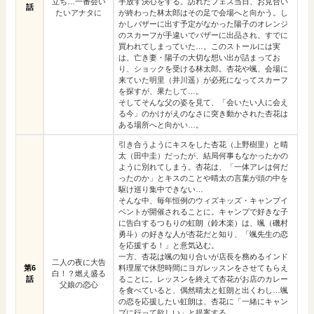
立ち…一番会い
手放す決心をする。訪れたフェス当日、お見合い
話
たいアナタに
が終わった林太郎はその足で会場へと向かう。し
かしバザーに出す予定がなかった陽子のオレンジ
のスカーフが手違いでバザーに出品され、すでに
買われてしまっていた…。このストールには実
は、亡き妻・陽子の大切な想い出が詰まってお
り、ショックを受ける林太郎。杏花や颯、会場に
来ていた明里（井川遥）が必死になってスカーフ
を探すが、果たして…。
そしてそんな父の姿を見て、「会いたい人に会え
る今」のかけがえのなさに突き動かされた杏花は
ある場所へと向かい…。
引き合うようにキスをした杏花（上野樹里）と晴
太（田中圭）だったが、結局何事もなかったかの
ように別れてしまう。杏花は、「一体アレは何だ
ったのか」とキスのことや晴太の言葉が頭の中を
駆け巡り集中できない…
そんな中、毎年恒例のウィズキッズ・キャンプイ
ベントが開催されることに。キャンプで好きな子
に告白するつもりの虹朗（鈴木楽）は、颯（磯村
勇斗）の好きな人が杏花だと知り、「颯先生の恋
を応援する！」と意気込む。
一方、杏花は颯の知り合いが店長を務めるインド
二人の夜に大告
第6
料理屋で休憩時間にヨガレッスンをさせてもらえ
白！？燃え盛る
話
ることに。レッスンを終えて杏花がお店のカレー
父娘の恋心
を食べていると、偶然晴太と虹朗と出くわし…颯
の恋を応援したい虹朗は、杏花に「一緒にキャン
プに行って欲しい」と提案する。