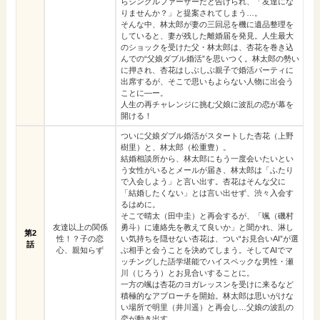
らシングルファーザーだと告げられ、「友達にな
りませんか？」と提案されてしまう…。
そんな中、林太郎が妻の三回忌を機に遺品整理を
していると、妻が残した離婚届を発見。人生最大
のショックを受けた父・林太郎は、杏花を巻き込
んでの“父娘ダブル婚活”を思いつく。林太郎の勢い
に押され、杏花はしぶしぶ親子で婚活パーティに
出席するが、そこで思いもよらない人物に出会う
ことに―ー。
人生の再チャレンジに挑む父娘に波乱の恋が幕を
開ける！
ついに父娘ダブル婚活がスタートした杏花（上野
樹里）と、林太郎（松重豊）。
結婚相談所から、林太郎にもう一度会いたいとい
う女性がいるとメールが届き、林太郎は「ふたり
で入会しよう」と言い出す。杏花はそんな父に
「結婚したくない」とは言い出せず、渋々入会す
るはめに。
そこで晴太（田中圭）と再会するが、「颯（磯村
友達以上の関係
勇斗）に連絡先を教えて良いか」と聞かれ、淋し
第2
性！？子の恋
い気持ちを隠せない杏花は、つい“お見合いAI”が選
話
心、親知らず
ぶ相手と会うことを決めてしまう。そしてAIでマ
ッチングした語学堪能でハイスペックな男性・瀬
川（じろう）とお見合いすることに。
一方の颯は杏花のヨガレッスンを受けに来るなど
積極的なアプローチを開始。林太郎は思いがけな
い場所で明里（井川遥）と再会し…父娘の波乱の
恋が動き出す。