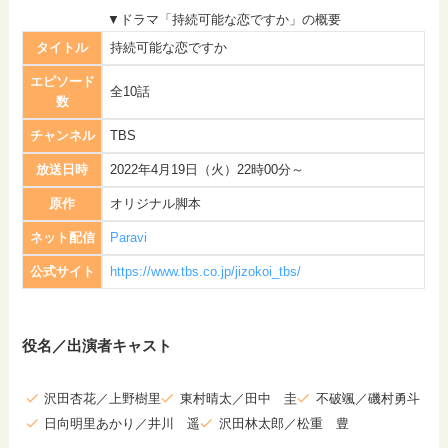
▼ドラマ「持続可能な恋ですか」の概要
タイトル
持続可能な恋ですか
エピソード
全10話
数
チャンネル
TBS
放送日時
2022年4月19日（火）22時00分～
原作
オリジナル脚本
ネット配信
Paravi
公式サイト
https://www.tbs.co.jp/jizokoi_tbs/
役名／出演者キャスト
沢田杏花／上野樹里
東村晴太／田中 圭
不破颯／磯村勇斗
日向明里あかり／井川 遥
沢田林太郎／松重 豊