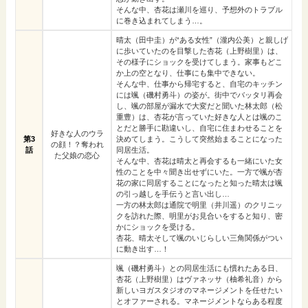
そんな中、杏花は瀬川を巡り、予想外のトラブル
に巻き込まれてしまう…。
晴太（田中圭）が“ある女性”（瀧内公美）と親しげ
に歩いていたのを目撃した杏花（上野樹里）は、
その様子にショックを受けてしまう。家事もどこ
か上の空となり、仕事にも集中できない。
そんな中、仕事から帰宅すると、自宅のキッチン
には颯（磯村勇斗）の姿が。街中でバッタリ再会
し、颯の部屋が漏水で大変だと聞いた林太郎（松
重豊）は、杏花が言っていた好きな人とは颯のこ
とだと勝手に勘違いし、自宅に住まわせることを
好きな人のウラ
第3
決めてしまう。こうして突然始まることになった
の顔！？奪われ
話
同居生活。
た父娘の恋心
そんな中、杏花は晴太と再会するも一緒にいた女
性のことを中々聞き出せずにいた。一方で颯が杏
花の家に同居することになったと知った晴太は颯
の引っ越しを手伝うと言い出し…
一方の林太郎は通院で明里（井川遥）のクリニッ
クを訪れた際、明里がお見合いをすると知り、密
かにショックを受ける。
杏花、晴太そして颯のいじらしい三角関係がつい
に動き出す…！
颯（磯村勇斗）との同居生活にも慣れたある日、
杏花（上野樹里）はヴァネッサ（柚希礼音）から
新しいヨガスタジオのマネージメントを任せたい
とオファーされる。マネージメントならある程度