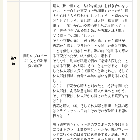
晴太（田中圭）と「結婚を前提にお付き合いをし
たい」と告白した杏花（上野樹里）だったが、晴
太からは「もう終わりにしましょう」と別れを告
げられてしまう。同じ頃、林太郎（松重豊）は明
里（井川遥）からの交際の申し込みを断ってい
て。親子でダブル婚活を始めた杏花と林太郎は、
父娘揃って失恋してしまい…
そんな杏花の元に、颯（磯村勇斗）から連絡が。
杏花から晴太にフラれたことを聞いた颯は杏花の
ことを優しく抱きしめる。颯の前では明るく努め
満月のプロポー
る杏花だったが、颯の優しさに思わず…
第9
ズ！父と娘34年
そんな中、明里が職場で倒れて急遽入院したこと
話
愛の軌跡
を知る杏花。林太郎にそのことを告げると、動揺
した林太郎は大慌てで病院へと駆け込む。そして
林太郎は明里に自分の本当の思いを伝える決心を
し…。
さらに、杏花から晴太と別れたという話を聞いた
林太郎は、ある決意を胸に晴太の元へと向かう。
そして杏花は、林太郎から隠されたある真実を告
げられ…。
杏花と晴太、颯、そして林太郎と明里、波乱の恋
はクライマックス目前！それぞれが決断する恋の
行方は…!?
颯（磯村勇斗）から突然のプロポーズを受け言葉
につまる杏花（上野樹里）だったが、颯がマレー
シアに行くその日までに返事をすると約束。そん
なプロポーズの場面を見てしまった晴太（田中