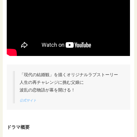
①Paraviの画面右上メニューをタップ
②【ア
「現代の結婚観」を描くオリジナルラブストーリー
人生の再チャレンジに挑む父娘に
波乱の恋物語が幕を開ける！
公式サイト
ドラマ概要