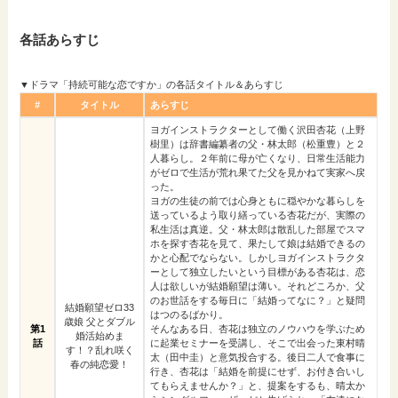
各話あらすじ
▼ドラマ「持続可能な恋ですか」の各話タイトル＆あらすじ
#
タイトル
あらすじ
ヨガインストラクターとして働く沢田杏花（上野
樹里）は辞書編纂者の父・林太郎（松重豊）と２
人暮らし。２年前に母が亡くなり、日常生活能力
がゼロで生活が荒れ果てた父を見かねて実家へ戻
った。
ヨガの生徒の前では心身ともに穏やかな暮らしを
送っているよう取り繕っている杏花だが、実際の
私生活は真逆。父・林太郎は散乱した部屋でスマ
ホを探す杏花を見て、果たして娘は結婚できるの
かと心配でならない。しかしヨガインストラクタ
ーとして独立したいという目標がある杏花は、恋
人は欲しいが結婚願望は薄い。それどころか、父
のお世話をする毎日に「結婚ってなに？」と疑問
結婚願望ゼロ33
はつのるばかり。
歳娘 父とダブル
第1
そんなある日、杏花は独立のノウハウを学ぶため
婚活始めま
話
に起業セミナーを受講し、そこで出会った東村晴
す！？乱れ咲く
太（田中圭）と意気投合する。後日二人で食事に
春の純恋愛！
行き、杏花は「結婚を前提にせず、お付き合いし
てもらえませんか？」と、提案をするも、晴太か