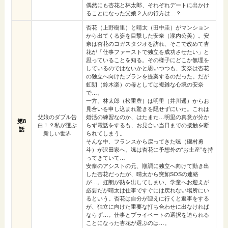
偶然にも杏花と林太郎、それぞれデートに出かけ
ることになった父娘２人の行方は…？
杏花（上野樹里）と晴太（田中圭）がマンション
から出てくる姿を目撃した安奈（瀧内公美）。安
奈は杏花のヨガスタジオを訪れ、そこで改めて杏
花が「仕事ファーストで独立を成功させたい」と
思っていることを知る。その様子にどこか無理を
しているのではないかと思いつつも、安奈は杏花
の独立へ向けたプランを提案するのだった。だが
虹朗（鈴木楽）の母としては複雑な心境の安奈
で…。
一方、林太郎（松重豊）は明里（井川遥）からお
見合いを申し込まれ驚きを隠せずにいた。これは
父娘のダブル告
婚活の練習なのか、はたまた…明里の真意が分か
第8
白！？私が選ぶ
らず電話をするも、お見合い当日までの接触を断
話
新しい世界
られてしまう。
そんな中、フランスから戻ってきた颯（磯村勇
斗）が沢田家へ。颯は杏花に予想外の“お土産”を持
ってきていて…
安奈のアシストの元、順調に独立へ向けて動き出
した杏花だったが、晴太から突如SOSの連絡
が…。虹朗が熱を出してしまい、学童へお迎えが
必要だが晴太は仕事ですぐには戻れない場所にい
るという。杏花は自分が迎えに行くと返事をする
が、独立に向けた重要な打ち合わせに出なければ
ならず…。仕事とプライベートの選択を迫られる
ことになった杏花が選ぶのは…。