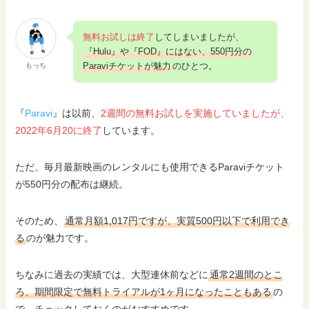
無料お試しは終了
してしまいましたが、
『Hulu』や『FOD』にはない、550円分の
Paraviチケットが魅力
のひとつ。
もっち
『
Paravi
』は以前、
2週間の無料お試しを実施していましたが、
2022年6月20に終了
しています。
ただ、毎月最新映画のレンタルにも使用できるParaviチケット
が550円分の配布は継続。
そのため、
通常月額1,017円ですが、実質500円以下で利用でき
る
のが魅力です。
ちなみに過去の実績では、大型連休前などに
通常2週間のとこ
ろ、期間限定で無料トライアルが1ヶ月になったこともある
の
で、チェックしておくのがおすすめです。