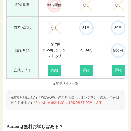
配信状況
独占配信
なし
なし
無料お試し
なし
31日
30日
1,017円
通常月額
※550円分チケ
2,189円
500円
ットあり
公式サイト
詳細
詳細
詳細
▲配信サイト一覧
●通常月額は税込●『WOWOW』の無料お試しはオンデマンドのみ。申込日
から月末まで●
『Paravi』の無料お試しは2022年6月20日に終了
Paraviは無料お試しはある？