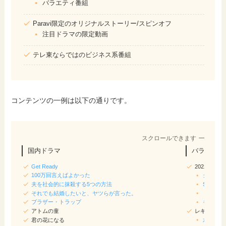
バラエティ番組
Paravi限定のオリジナルストーリー/スピンオフ
注目ドラマの限定動画
テレ東ならではのビジネス系番組
コンテンツの一例は以下の通りです。
スクロールできます
国内ドラマ
バラエティ
Get Ready
2022/20
100万回言えばよかった
クイズ正
夫を社会的に抹殺する5つの方法
SASUKE
それでも結婚したいと、ヤツらが言った。
ドリーム
ブラザー・トラップ
キングオ
アトムの童
レギュラー
君の花になる
水曜日の