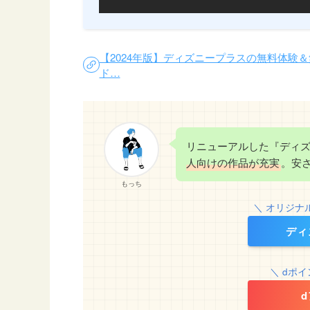
【2024年版】ディズニープラスの無料体験
ド…
リニューアルした『ディ
人向けの作品が充実
。安
もっち
＼ オリジナ
ディ
＼ dポ