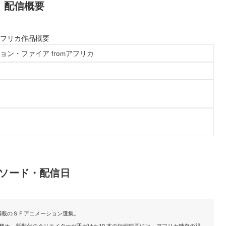
配信概要
mアフリカ作品概要
ーション・ファイア fromアフリカ
ソード・配信日
満載のＳＦアニメーション選集。
務め、新世代のクリエイターが手がけた10 本の短編映画には、アフリカ独自の視