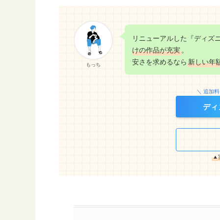
リニューアルした『ディズ
けの作品が充実
。
安さを求めるなら
新しい年
もっち
＼ 追加
ディ
▲