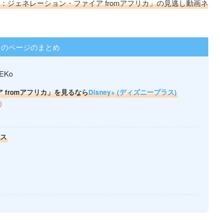
 Moto：ジェネレーション・ファイア fromアフリカ」の見逃し動画ネ
このページのまとめ
0EKo
イア fromアフリカ」を見るなら
Disney+ (ディズニープラス)
日）
ラス