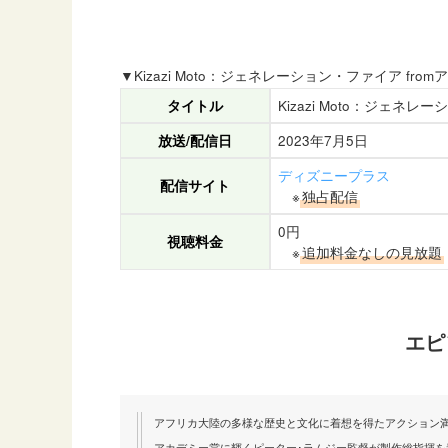
▼Kizazi Moto：ジェネレーション・ファイア fro
タイトル
Kizazi Moto：ジェネレ
放送/配信日
2023年7月5日
ディズニープラス
配信サイト
※
独占配信
0円
視聴料金
※
追加料金なしの見放題
エピ
アフリカ大陸の多様な歴史と文化に着想を得たアクション
アカデミー賞に輝くピーター･ラムジー監督が製作総指揮を