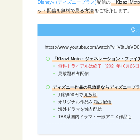
Disney+ (ディズニープラス)
配信の
「Kizazi
ット配信を無料で見る方法
をご紹介します。
https://www.youtube.com/watch?v=V8tUsVD
「Kizazi Moto：ジェネレーション・ファ
無料トライアルは終了（2021年10月26
見放題独占配信
ディズニー作品の見放題ならディズニープ
月額990円で
見放題
オリジナル作品を
独占配信
海外ドラマを独占配信
TBS系国内ドラマ・一般アニメ作品も