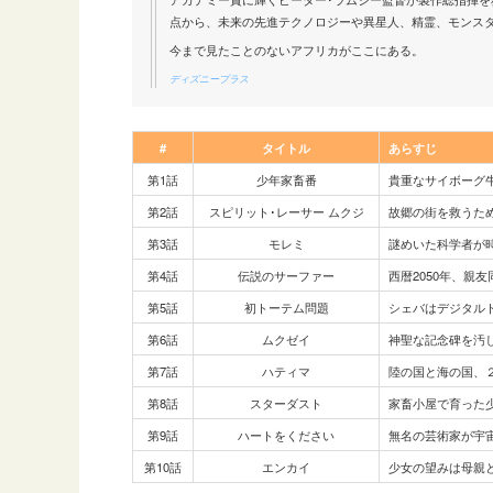
点から、未来の先進テクノロジーや異星人、精霊、モンス
今まで見たことのないアフリカがここにある。
ディズニープラス
#
タイトル
あらすじ
第1話
少年家畜番
貴重なサイボーグ
第2話
スピリット･レーサー ムクジ
故郷の街を救うた
第3話
モレミ
謎めいた科学者が
第4話
伝説のサーファー
西暦2050年、親
第5話
初トーテム問題
シェバはデジタル
第6話
ムクゼイ
神聖な記念碑を汚
第7話
ハティマ
陸の国と海の国、
第8話
スターダスト
家畜小屋で育った
第9話
ハートをください
無名の芸術家が宇
第10話
エンカイ
少女の望みは母親