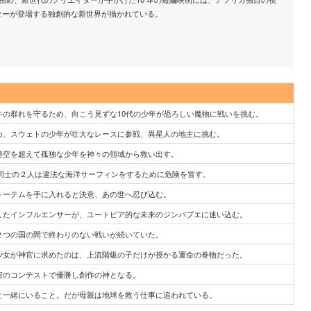
ターが登場する独創的な新世界が描かれている。
牛の群れを守るため、向こう見ずな10代の少年が恐ろしい魔物に戦いを挑む。
め、スウェトの少年が壮大なレースに参戦、異星人の地主に挑む。
時空を超えて孤独な少年を神々の領域から救い出す。
友同士の２人は違法な海洋サーフィンをするために危険を冒す。
トーテムを手に入れると決意、あの世へ忍び込む。
したインフルエンサーが、ユートピア的な未来のジンバブエに迷い込む。
２つの国の間で終わりのない戦いが続いていた。
少女が神官に求めたのは、上流階級の子だけが授かる運命の巻物だった。
宙のコンテストで優勝し創作の神となる。
と一緒にいること。だが母親は地球を救う仕事に追われている。